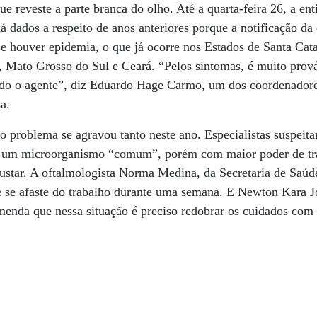
 reveste a parte branca do olho. Até a quarta-feira 26, a e
á dados a respeito de anos anteriores porque a notificação 
 se houver epidemia, o que já ocorre nos Estados de Santa Cat
 Mato Grosso do Sul e Ceará. “Pelos sintomas, é muito prová
do o agente”, diz Eduardo Hage Carmo, um dos coordenadore
a.
o problema se agravou tanto neste ano. Especialistas suspeit
ou um microorganismo “comum”, porém com maior poder de tr
sustar. A oftalmologista Norma Medina, da Secretaria de Saúd
e se afaste do trabalho durante uma semana. E Newton Kara J
enda que nessa situação é preciso redobrar os cuidados com a