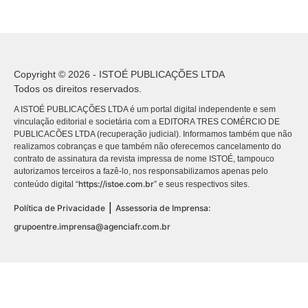
Copyright © 2026 - ISTOÉ PUBLICAÇÕES LTDA
Todos os direitos reservados.
A ISTOÉ PUBLICAÇÕES LTDA é um portal digital independente e sem
vinculação editorial e societária com a EDITORA TRES COMÉRCIO DE
PUBLICACÕES LTDA (recuperação judicial). Informamos também que não
realizamos cobranças e que também não oferecemos cancelamento do
contrato de assinatura da revista impressa de nome ISTOÉ, tampouco
autorizamos terceiros a fazê-lo, nos responsabilizamos apenas pelo
https://istoe.com.br
conteúdo digital “
” e seus respectivos sites.
|
Política de Privacidade
Assessoria de Imprensa:
grupoentre.imprensa@agenciafr.com.br