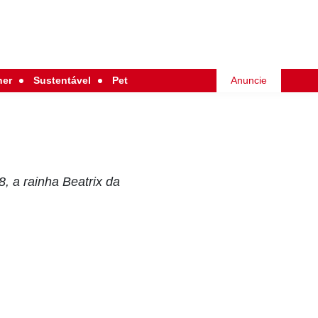
her
Sustentável
Pet
Anuncie
, a rainha Beatrix da