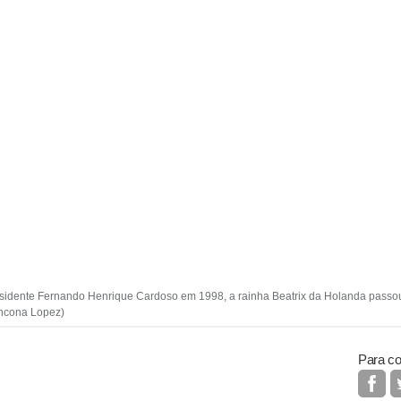
presidente Fernando Henrique Cardoso em 1998, a rainha Beatrix da Holanda passou
Ancona Lopez)
Para co