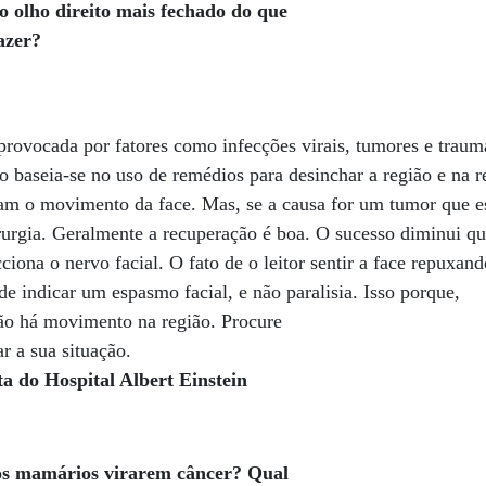
o olho direito mais fechado do que
azer?
r provocada por fatores como infecções virais, tumores e tra
o baseia-se no uso de remédios para desinchar a região e na r
eram o movimento da face. Mas, se a causa for um tumor que 
rurgia. Geralmente a recuperação é boa. O sucesso diminui q
ona o nervo facial. O fato de o leitor sentir a face repuxand
e indicar um espasmo facial, e não paralisia. Isso porque,
 não há movimento na região. Procure
r a sua situação.
a do Hospital Albert Einstein
tos mamários virarem câncer? Qual