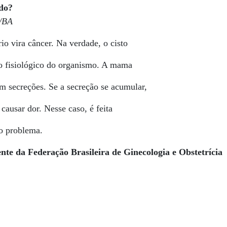
ado?
o/BA
o vira câncer. Na verdade, o cisto
o fisiológico do organismo. A mama
m secreções. Se a secreção se acumular,
causar dor. Nesse caso, é feita
o problema.
te da Federação Brasileira de Ginecologia e Obstetrícia