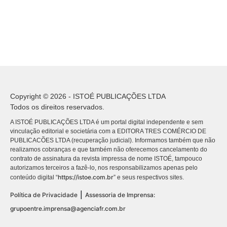
Copyright © 2026 - ISTOÉ PUBLICAÇÕES LTDA
Todos os direitos reservados.
A ISTOÉ PUBLICAÇÕES LTDA é um portal digital independente e sem
vinculação editorial e societária com a EDITORA TRES COMÉRCIO DE
PUBLICACÕES LTDA (recuperação judicial). Informamos também que não
realizamos cobranças e que também não oferecemos cancelamento do
contrato de assinatura da revista impressa de nome ISTOÉ, tampouco
autorizamos terceiros a fazê-lo, nos responsabilizamos apenas pelo
https://istoe.com.br
conteúdo digital “
” e seus respectivos sites.
|
Política de Privacidade
Assessoria de Imprensa:
grupoentre.imprensa@agenciafr.com.br