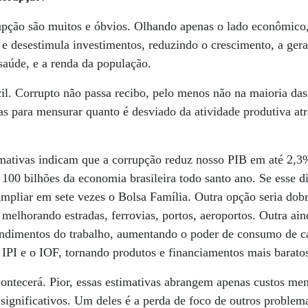
upção são muitos e óbvios. Olhando apenas o lado econômico,
o e desestimula investimentos, reduzindo o crescimento, a ger
saúde, e a renda da população.
cil. Corrupto não passa recibo, pelo menos não na maioria das
tas para mensurar quanto é desviado da atividade produtiva at
imativas indicam que a corrupção reduz nosso PIB em até 2,3
 100 bilhões da economia brasileira todo santo ano. Se esse d
 ampliar em sete vezes o Bolsa Família. Outra opção seria dob
 melhorando estradas, ferrovias, portos, aeroportos. Outra aind
ndimentos do trabalho, aumentando o poder de consumo de ca
 IPI e o IOF, tornando produtos e financiamentos mais baratos
contecerá. Pior, essas estimativas abrangem apenas custos me
significativos. Um ­deles é a perda de foco de outros proble