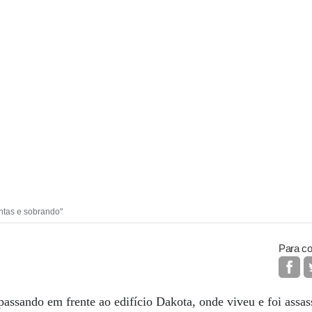
ntas e sobrando"
Para co
assando em frente ao edifício Dakota, onde viveu e foi assa