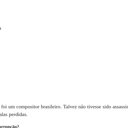
a
oi um compositor brasileiro. Talvez não tivesse sido assassin
las perdidas.
corrupção?