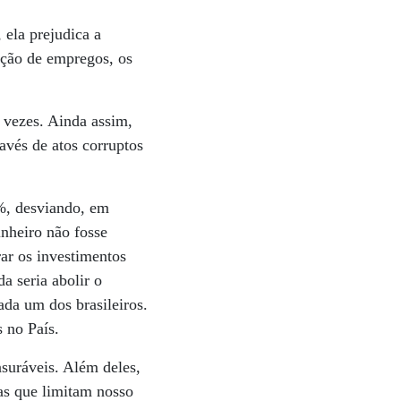
 ela prejudica a
ação de empregos, os
 vezes. Ainda assim,
ravés de atos corruptos
%, desviando, em
inheiro não fosse
rar os investimentos
a seria abolir o
da um dos brasileiros.
 no País.
nsuráveis. Além deles,
mas que limitam nosso