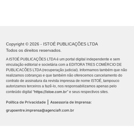
Copyright © 2026 - ISTOÉ PUBLICAÇÕES LTDA
Todos os direitos reservados.
A ISTOÉ PUBLICAÇÕES LTDA é um portal digital independente e sem
vinculação editorial e societária com a EDITORA TRES COMÉRCIO DE
PUBLICACÕES LTDA (recuperação judicial). Informamos também que não
realizamos cobranças e que também não oferecemos cancelamento do
contrato de assinatura da revista impressa de nome ISTOÉ, tampouco
autorizamos terceiros a fazê-lo, nos responsabilizamos apenas pelo
https://istoe.com.br
conteúdo digital “
” e seus respectivos sites.
|
Política de Privacidade
Assessoria de Imprensa:
grupoentre.imprensa@agenciafr.com.br