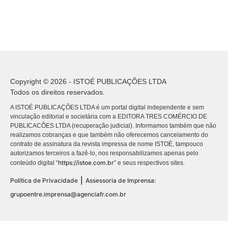
Copyright © 2026 - ISTOÉ PUBLICAÇÕES LTDA
Todos os direitos reservados.
A ISTOÉ PUBLICAÇÕES LTDA é um portal digital independente e sem
vinculação editorial e societária com a EDITORA TRES COMÉRCIO DE
PUBLICACÕES LTDA (recuperação judicial). Informamos também que não
realizamos cobranças e que também não oferecemos cancelamento do
contrato de assinatura da revista impressa de nome ISTOÉ, tampouco
autorizamos terceiros a fazê-lo, nos responsabilizamos apenas pelo
https://istoe.com.br
conteúdo digital “
” e seus respectivos sites.
|
Política de Privacidade
Assessoria de Imprensa:
grupoentre.imprensa@agenciafr.com.br