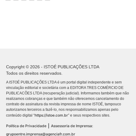
Copyright © 2026 - ISTOÉ PUBLICAÇÕES LTDA
Todos os direitos reservados.
A ISTOÉ PUBLICAÇÕES LTDA é um portal digital independente e sem
vinculação editorial e societária com a EDITORA TRES COMÉRCIO DE
PUBLICACÕES LTDA (recuperação judicial). Informamos também que não
realizamos cobranças e que também não oferecemos cancelamento do
contrato de assinatura da revista impressa de nome ISTOÉ, tampouco
autorizamos terceiros a fazê-lo, nos responsabilizamos apenas pelo
https://istoe.com.br
conteúdo digital “
” e seus respectivos sites.
|
Política de Privacidade
Assessoria de Imprensa:
grupoentre.imprensa@agenciafr.com.br