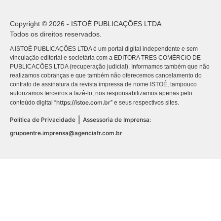
Copyright © 2026 - ISTOÉ PUBLICAÇÕES LTDA
Todos os direitos reservados.
A ISTOÉ PUBLICAÇÕES LTDA é um portal digital independente e sem
vinculação editorial e societária com a EDITORA TRES COMÉRCIO DE
PUBLICACÕES LTDA (recuperação judicial). Informamos também que não
realizamos cobranças e que também não oferecemos cancelamento do
contrato de assinatura da revista impressa de nome ISTOÉ, tampouco
autorizamos terceiros a fazê-lo, nos responsabilizamos apenas pelo
https://istoe.com.br
conteúdo digital “
” e seus respectivos sites.
|
Política de Privacidade
Assessoria de Imprensa:
grupoentre.imprensa@agenciafr.com.br