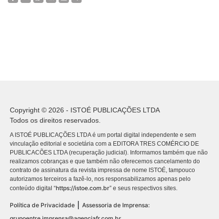
Copyright © 2026 - ISTOÉ PUBLICAÇÕES LTDA
Todos os direitos reservados.
A ISTOÉ PUBLICAÇÕES LTDA é um portal digital independente e sem
vinculação editorial e societária com a EDITORA TRES COMÉRCIO DE
PUBLICACÕES LTDA (recuperação judicial). Informamos também que não
realizamos cobranças e que também não oferecemos cancelamento do
contrato de assinatura da revista impressa de nome ISTOÉ, tampouco
autorizamos terceiros a fazê-lo, nos responsabilizamos apenas pelo
https://istoe.com.br
conteúdo digital “
” e seus respectivos sites.
|
Política de Privacidade
Assessoria de Imprensa:
grupoentre.imprensa@agenciafr.com.br