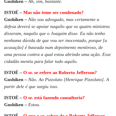
Gushiken –
Ah, sim, bastante.
ISTOÉ –
Mas não teme ser condenado?
Gushiken –
Não sou advogado, mas certamente a
defesa deverá se apoiar naquilo que os quatro ministros
disseram, naquilo que o Joaquim disse. Eu não tenho
nenhuma dúvida de que vou ser inocentado, porque [a
acusação] é baseada num depoimento mentiroso, de
uma pessoa contra a qual estou abrindo uma ação. Esse
cidadão mentiu para falar tudo aquilo.
ISTOÉ –
O sr. se refere ao Roberto Jefferson?
Gushiken –
Não. Ao Pizzolato [Henrique Pizzolato]. A
partir dele é que surgiu isso.
ISTOÉ –
O sr. está fazendo consultoria?
Gushiken –
Estou.
ISTOÉ –
O que o sr. achou de o Roberto Jefferson