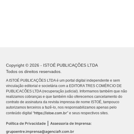
Copyright © 2026 - ISTOÉ PUBLICAÇÕES LTDA
Todos os direitos reservados.
A ISTOÉ PUBLICAÇÕES LTDA é um portal digital independente e sem
vinculação editorial e societária com a EDITORA TRES COMÉRCIO DE
PUBLICACÕES LTDA (recuperação judicial). Informamos também que não
realizamos cobranças e que também não oferecemos cancelamento do
contrato de assinatura da revista impressa de nome ISTOÉ, tampouco
autorizamos terceiros a fazê-lo, nos responsabilizamos apenas pelo
https://istoe.com.br
conteúdo digital “
” e seus respectivos sites.
|
Política de Privacidade
Assessoria de Imprensa:
grupoentre.imprensa@agenciafr.com.br