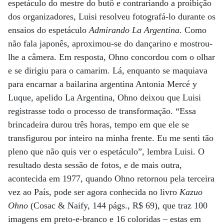
espetáculo do mestre do butô e contrariando a proibição
dos organizadores, Luisi resolveu fotografá-lo durante os
ensaios do espetáculo
Admirando La Argentina
. Como
não fala japonês, aproximou-se do dançarino e mostrou-
lhe a câmera. Em resposta, Ohno concordou com o olhar
e se dirigiu para o camarim. Lá, enquanto se maquiava
para encarnar a bailarina argentina Antonia Mercé y
Luque, apelido La Argentina, Ohno deixou que Luisi
registrasse todo o processo de transformação. “Essa
brincadeira durou três horas, tempo em que ele se
transfigurou por inteiro na minha frente. Eu me senti tão
pleno que não quis ver o espetáculo”, lembra Luisi. O
resultado desta sessão de fotos, e de mais outra,
acontecida em 1977, quando Ohno retornou pela terceira
vez ao País, pode ser agora conhecida no livro
Kazuo
Ohno
(Cosac & Naify, 144 págs., R$ 69), que traz 100
imagens em preto-e-branco e 16 coloridas – estas em