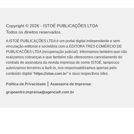
Copyright © 2026 - ISTOÉ PUBLICAÇÕES LTDA
Todos os direitos reservados.
A ISTOÉ PUBLICAÇÕES LTDA é um portal digital independente e sem
vinculação editorial e societária com a EDITORA TRES COMÉRCIO DE
PUBLICACÕES LTDA (recuperação judicial). Informamos também que não
realizamos cobranças e que também não oferecemos cancelamento do
contrato de assinatura da revista impressa de nome ISTOÉ, tampouco
autorizamos terceiros a fazê-lo, nos responsabilizamos apenas pelo
https://istoe.com.br
conteúdo digital “
” e seus respectivos sites.
|
Política de Privacidade
Assessoria de Imprensa:
grupoentre.imprensa@agenciafr.com.br