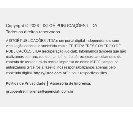
Copyright © 2026 - ISTOÉ PUBLICAÇÕES LTDA
Todos os direitos reservados.
A ISTOÉ PUBLICAÇÕES LTDA é um portal digital independente e sem
vinculação editorial e societária com a EDITORA TRES COMÉRCIO DE
PUBLICACÕES LTDA (recuperação judicial). Informamos também que não
realizamos cobranças e que também não oferecemos cancelamento do
contrato de assinatura da revista impressa de nome ISTOÉ, tampouco
autorizamos terceiros a fazê-lo, nos responsabilizamos apenas pelo
https://istoe.com.br
conteúdo digital “
” e seus respectivos sites.
|
Política de Privacidade
Assessoria de Imprensa:
grupoentre.imprensa@agenciafr.com.br