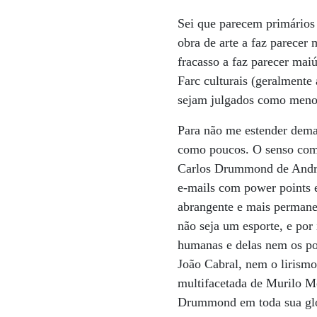
Sei que parecem primários 
obra de arte a faz parecer
fracasso a faz parecer mai
Farc culturais (geralmente
sejam julgados como menor
Para não me estender demais
como poucos. O senso comu
Carlos Drummond de Andra
e-mails com power points 
abrangente e mais permanen
não seja um esporte, e por
humanas e delas nem os p
João Cabral, nem o lirism
multifacetada de Murilo M
Drummond em toda sua gló