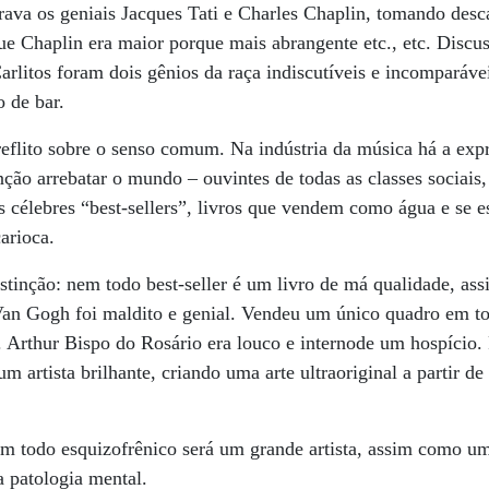
ava os geniais Jacques Tati e Charles Chaplin, tomando desc
e Chaplin era maior porque mais abrangente etc., etc. Discus
arlitos foram dois gênios da raça indiscutíveis e incomparáv
o de bar.
eflito sobre o senso comum. Na indústria da música há a exp
ção arrebatar o mundo – ouvintes de todas as classes sociais,
á os célebres “best-sellers”, livros que vendem como água e se
arioca.
stinção: nem todo best-seller é um livro de má qualidade, a
. Van Gogh foi maldito e genial. Vendeu um único quadro em t
 Arthur Bispo do Rosário era louco e internode um hospício. 
m artista brilhante, criando uma arte ultraoriginal a partir de
m todo esquizofrênico será um grande artista, assim como um 
a patologia mental.