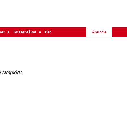
her
Sustentável
Pet
Anuncie
 simplória