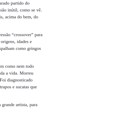
arado partido do
são inútil, como se vê.
eis, acima do bem, do
ressão “crossover” para
 origens, idades e
 espalham como gringos
ssim como nem todo
oda a vida. Morreu
Foi diagnosticado
 trapos e sucatas que
grande artista, para