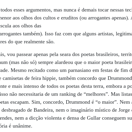
todos esses argumentos, mas nunca é demais tocar nessas tec
 menor aos olhos dos cultos e eruditos (ou arrogantes apenas)
úscula aos olhos das
 arrogantes também). Isso faz com que alguns artistas, legiti
es do que realmente são.
, vou passear apenas pela seara dos poetas brasileiros, terri
m (mas não só) sempre alardeou que o maior poeta brasileir
de. Mesmo recitado como um parnasiano em festas de fim de
e camisetas de feira hippie, também concordo que Drummond
te e mais intenso de todos os poetas desta terra, embora a poe
 isso não necessitaria de um ranking de “melhores”. Mas list
oetas escapam. Sim, concordo, Drummond é “o maior”. Nem a
o desbragado de Bandeira, nem o imaginário místico de Jorge
endes, nem a dicção violenta e densa de Gullar conseguem s
ria é unânime.