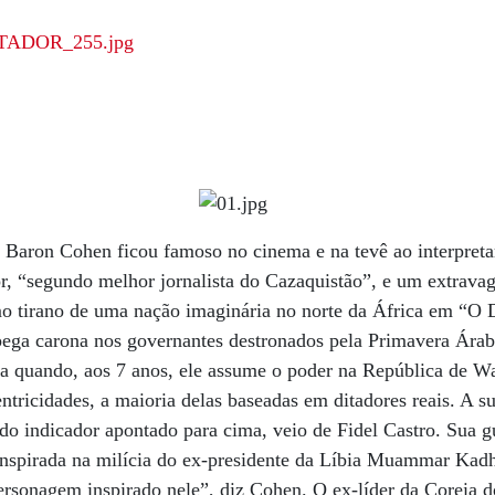
 Baron Cohen ficou famoso no cinema e na tevê ao interpreta
r, “segundo melhor jornalista do Cazaquistão”, e um extrava
mo tirano de uma nação imaginária no norte da África em “O D
e pega carona nos governantes destronados pela Primavera Árab
a quando, aos 7 anos, ele assume o poder na República de Wa
ntricidades, a maioria delas baseadas em ditadores reais. A su
o indicador apontado para cima, veio de Fidel Castro. Sua g
 inspirada na milícia do ex-presidente da Líbia Muammar Kad
personagem inspirado nele”, diz Cohen. O ex-líder da Coreia 