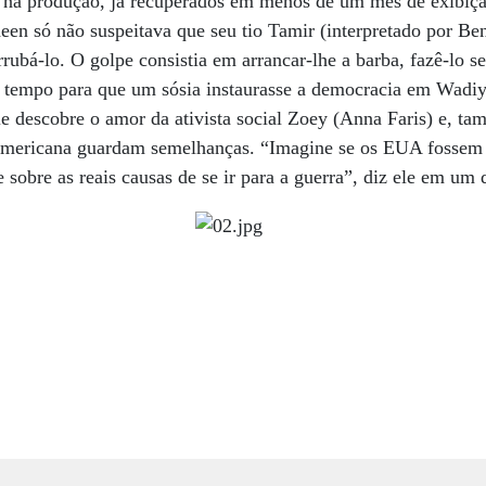
s na produção, já recuperados em menos de um mês de exibi
n só não suspeitava que seu tio Tamir (interpretado por Ben
ubá-lo. O golpe consistia em arrancar-lhe a barba, fazê-lo se
r tempo para que um sósia instaurasse a democracia em Wadiya
le descobre o amor da ativista social Zoey (Anna Faris) e, t
a americana guardam semelhanças. “Imagine se os EUA fossem
sobre as reais causas de se ir para a guerra”, diz ele em um 