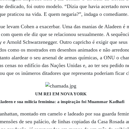
te dedicado, foi outro modelo. “Dizia que havia acertado no
que praticou na vida. E quem negaria?”, indaga o comediante.
 que levam Cohen a exacerbar. Uma das manias de Aladeen é 
 com quem ele diz que se relacionou sexualmente. A sequência
 e Arnold Schwarzenegger. Outro capricho é exigir que seus 
dos como os mostrados em desenhos animados e não arredo
 tanto alardear o seu arsenal de armas químicas, a ONU o ch
as cenas no edifício das Nações Unidas e, ao ter seu pedido n
u que os inúmeros ditadores que representa poderiam ficar c
UM REI EM NOVA YORK
ladeen e sua milícia feminina: a inspiração foi Muammar Kadhafi
nhattan, montado em camelo e ladeado por sua guarda feminin
mensões de seu palácio, de linhas copiadas da Casa Rosada arg