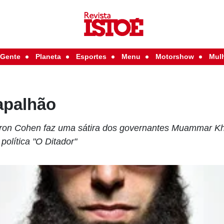
Gente
Planeta
Esportes
Menu
Motorshow
Mul
apalhão
on Cohen faz uma sátira dos governantes Muammar Khad
política "O Ditador"