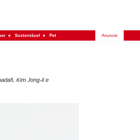
her
Sustentável
Pet
Anuncie
afi, Kim Jong-il e