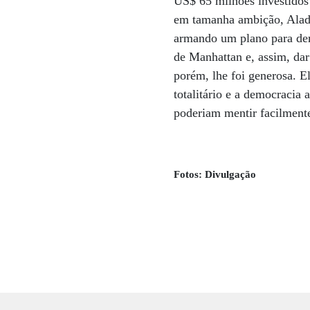
US$ 65 milhões investido
em tamanha ambição, Aladee
armando um plano para derr
de Manhattan e, assim, da
porém, lhe foi generosa. E
totalitário e a democraci
poderiam mentir facilmente 
Fotos: Divulgação