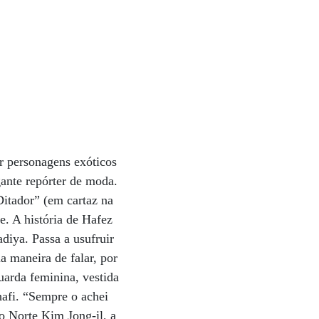
r personagens exóticos
gante repórter de moda.
itador” (em cartaz na
e. A história de Hafez
diya. Passa a usufruir
a maneira de falar, por
uarda feminina, vestida
hafi. “Sempre o achei
do Norte Kim Jong-il, a