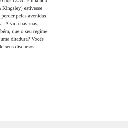
ção nos EUA. Embalado
 Kingsley) estivesse
 perder pelas avenidas
. A vida nas ruas,
ambém, que o seu regime
 uma ditadura? Vocês
de seus discursos.