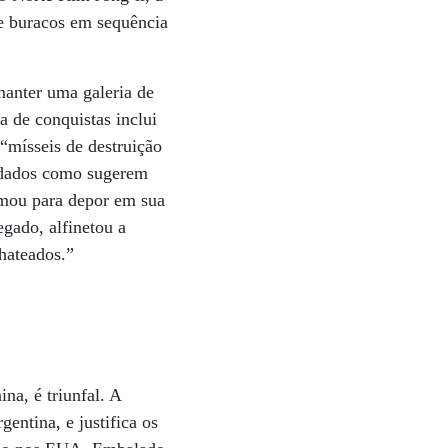
ve buracos em sequência
manter uma galeria de
 de conquistas inclui
“mísseis de destruição
ndados como sugerem
amou para depor em sua
egado, alfinetou a
hateados.”
a, é triunfal. A
entina, e justifica os