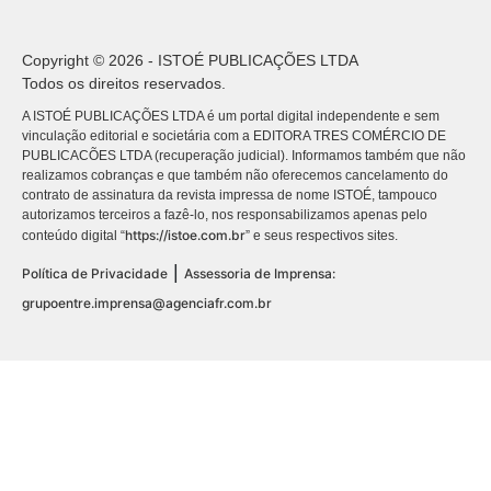
Copyright © 2026 - ISTOÉ PUBLICAÇÕES LTDA
Todos os direitos reservados.
A ISTOÉ PUBLICAÇÕES LTDA é um portal digital independente e sem
vinculação editorial e societária com a EDITORA TRES COMÉRCIO DE
PUBLICACÕES LTDA (recuperação judicial). Informamos também que não
realizamos cobranças e que também não oferecemos cancelamento do
contrato de assinatura da revista impressa de nome ISTOÉ, tampouco
autorizamos terceiros a fazê-lo, nos responsabilizamos apenas pelo
https://istoe.com.br
conteúdo digital “
” e seus respectivos sites.
|
Política de Privacidade
Assessoria de Imprensa:
grupoentre.imprensa@agenciafr.com.br