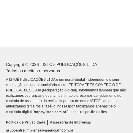
Copyright © 2026 - ISTOÉ PUBLICAÇÕES LTDA
Todos os direitos reservados.
A ISTOÉ PUBLICAÇÕES LTDA é um portal digital independente e sem
vinculação editorial e societária com a EDITORA TRES COMÉRCIO DE
PUBLICACÕES LTDA (recuperação judicial). Informamos também que não
realizamos cobranças e que também não oferecemos cancelamento do
contrato de assinatura da revista impressa de nome ISTOÉ, tampouco
autorizamos terceiros a fazê-lo, nos responsabilizamos apenas pelo
https://istoe.com.br
conteúdo digital “
” e seus respectivos sites.
|
Política de Privacidade
Assessoria de Imprensa:
grupoentre.imprensa@agenciafr.com.br