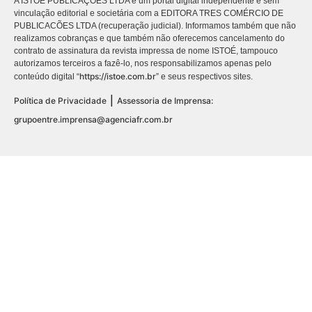
A ISTOÉ PUBLICAÇÕES LTDA é um portal digital independente e sem
vinculação editorial e societária com a EDITORA TRES COMÉRCIO DE
PUBLICACÕES LTDA (recuperação judicial). Informamos também que não
realizamos cobranças e que também não oferecemos cancelamento do
contrato de assinatura da revista impressa de nome ISTOÉ, tampouco
autorizamos terceiros a fazê-lo, nos responsabilizamos apenas pelo
https://istoe.com.br
conteúdo digital “
” e seus respectivos sites.
|
Política de Privacidade
Assessoria de Imprensa:
grupoentre.imprensa@agenciafr.com.br