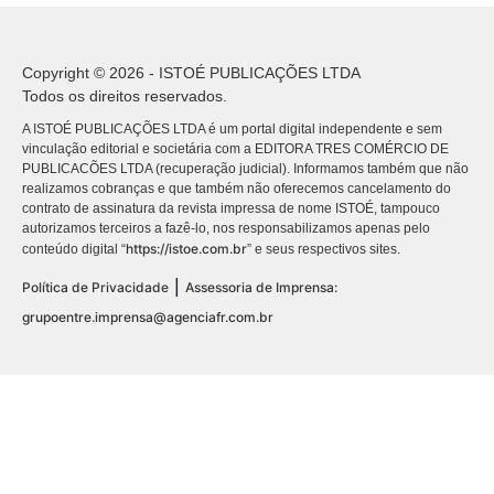
Copyright © 2026 - ISTOÉ PUBLICAÇÕES LTDA
Todos os direitos reservados.
A ISTOÉ PUBLICAÇÕES LTDA é um portal digital independente e sem
vinculação editorial e societária com a EDITORA TRES COMÉRCIO DE
PUBLICACÕES LTDA (recuperação judicial). Informamos também que não
realizamos cobranças e que também não oferecemos cancelamento do
contrato de assinatura da revista impressa de nome ISTOÉ, tampouco
autorizamos terceiros a fazê-lo, nos responsabilizamos apenas pelo
https://istoe.com.br
conteúdo digital “
” e seus respectivos sites.
|
Política de Privacidade
Assessoria de Imprensa:
grupoentre.imprensa@agenciafr.com.br