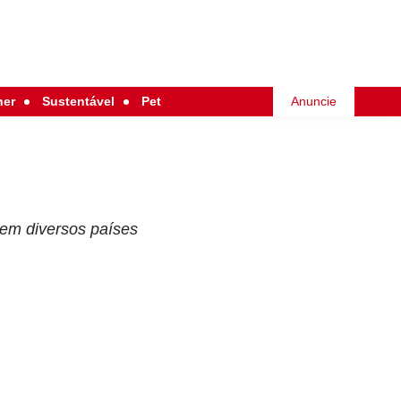
her
Sustentável
Pet
Anuncie
 em diversos países