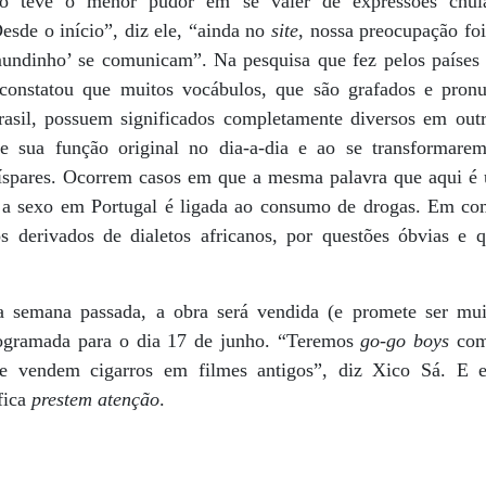
ão teve o menor pudor em se valer de expressões chula
Desde o início”, diz ele, “ainda no
site
, nossa preocupação fo
ndinho’ se comunicam”. Na pesquisa que fez pelos países l
 constatou que muitos vocábulos, que são grafados e pron
sil, possuem significados completamente diversos em outr
e sua função original no dia-a-dia e ao se transformare
spares. Ocorrem casos em que a mesma palavra que aqui é u
es a sexo em Portugal é ligada ao consumo de drogas. Em c
os derivados de dialetos africanos, por questões óbvias e
 semana passada, a obra será vendida (e promete ser mui
rogramada para o dia 17 de junho. “Teremos
go-go boys
com 
ue vendem cigarros em filmes antigos”, diz Xico Sá. E 
ifica
prestem atenção
.