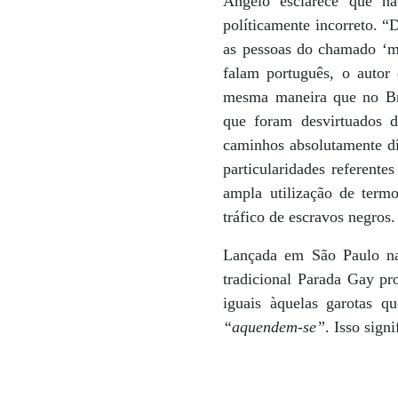
Angelo esclarece que n
políticamente incorreto. “
as pessoas do chamado ‘mu
falam português, o autor
mesma maneira que no Bra
que foram desvirtuados d
caminhos absolutamente dí
particularidades referent
ampla utilização de term
tráfico de escravos negros.
Lançada em São Paulo na
tradicional Parada Gay p
iguais àquelas garotas q
“aquendem-se”
. Isso sign