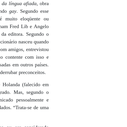
a da língua afiada
, obra
undo
gay
. Segundo esse
e é muito eloqüente ou
minam Fred Lib e Angelo
o da editora. Segundo o
dicionário nasceu quando
 com amigos, entrevistou
ão contente com isso e
sadas em outros países.
 derrubar preconceitos.
e Holanda (falecido em
agrado. Mas, segundo o
nicado pessoalmente e
dados. “Trata-se de uma