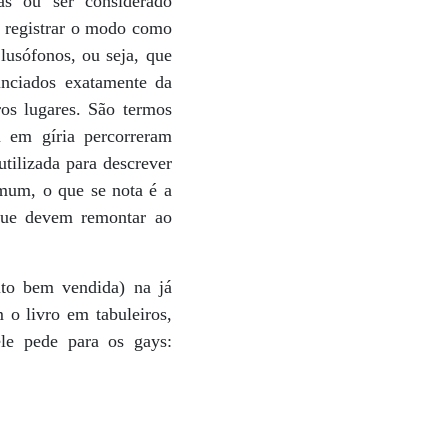
s ou ser considerado
i registrar o modo como
usófonos, ou seja, que
unciados exatamente da
os lugares. São termos
m em gíria percorreram
tilizada para descrever
omum, o que se nota é a
 que devem remontar ao
to bem vendida) na já
o livro em tabuleiros,
ele pede para os gays: