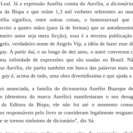
 Leal. Já a expressão Aurélia consta do
Aurélia, a dicionári
ra da Bispa e que reúne 1,3 mil verbetes referentes ao m
rélia significa, entre outras coisas, o homossexual qu
scrito a quatro mãos (para lá de ferinas) que se autodeno
imeiro autor seja mera ficção), essa é a terceira publicaçã
Angelo, verdadeiro nome de Angelo Vip, a idéia de fazer esse 
gay
. A partir daí, e ao longo de dez anos, o autor conversou
ma infinidade de expressões que são usadas no Brasil. N
uma
Aurélia
, ele partiu também em busca das palavras mais u
o
gay
é, acima de tudo, uma obra divertidíssima e que ajuda a
oi anunciada, a família do dicionarista Aurélio Buarque d
vo (detentora da marca Aurélio) manifestaram o seu des
o da Editora da Bispa, ele não foi até o momento comu
 os responsáveis pelo livro se consideram legalmente resguar
e tornou sinônimo de dicionário”, diz Sá.