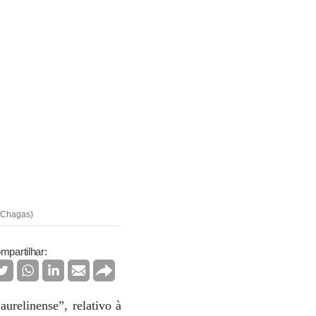
z Chagas)
mpartilhar:
urelinense”, relativo à