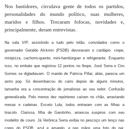
Nos bastidores, circulava gente de todos os partidos,
personalidades do mundo político, suas mulheres,
maridos e filhos. Trocaram fofocas, novidades e,
principalmente, deram entrevistas.
Na sala VIP, assistindo a tudo pelo telão, convidados como o
governador Geraldo Alckmin (PSDB) devoravam o cardápio: crepe,
minipizza, cachorro-quente, mini-hambúrguer e refrigerante. Enquanto
isso, no embate que registrou 12 pontos no Ibope, José Serra e Ciro
Gomes se digladiavam. O marido de Patricia Pillar, aliás, parecia um
astro pop. Só desembarcou do carro depois de alguns minutos,
tamanha era a concentração de jornalistas ao seu redor. Confusão
generalizada. Pelo menos dez repórteres caíram no chão, arrastando
mesas e cadeiras. Exceto Lula, todos entraram com as filhas a
tiracolo. Clarissa, filha de Garotinho, arrancou suspiros com seu
modelito de couro. Já Verônica Serra exibia no pescoço um lenço nas
cores do PSDB, azul e amarelo, e nas mãos uma foto do pai: