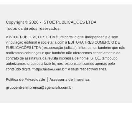
Copyright © 2026 - ISTOÉ PUBLICAÇÕES LTDA
Todos os direitos reservados.
A ISTOÉ PUBLICAÇÕES LTDA é um portal digital independente e sem
vinculação editorial e societária com a EDITORA TRES COMÉRCIO DE
PUBLICACÕES LTDA (recuperação judicial). Informamos também que não
realizamos cobranças e que também não oferecemos cancelamento do
contrato de assinatura da revista impressa de nome ISTOÉ, tampouco
autorizamos terceiros a fazê-lo, nos responsabilizamos apenas pelo
https://istoe.com.br
conteúdo digital “
” e seus respectivos sites.
|
Política de Privacidade
Assessoria de Imprensa:
grupoentre.imprensa@agenciafr.com.br