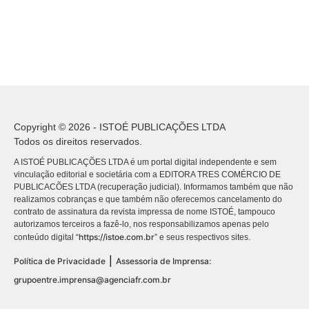
Copyright © 2026 - ISTOÉ PUBLICAÇÕES LTDA
Todos os direitos reservados.
A ISTOÉ PUBLICAÇÕES LTDA é um portal digital independente e sem
vinculação editorial e societária com a EDITORA TRES COMÉRCIO DE
PUBLICACÕES LTDA (recuperação judicial). Informamos também que não
realizamos cobranças e que também não oferecemos cancelamento do
contrato de assinatura da revista impressa de nome ISTOÉ, tampouco
autorizamos terceiros a fazê-lo, nos responsabilizamos apenas pelo
https://istoe.com.br
conteúdo digital “
” e seus respectivos sites.
|
Política de Privacidade
Assessoria de Imprensa:
grupoentre.imprensa@agenciafr.com.br