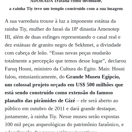
ADORADA Tratada como divindade,
a rainha Tiy teve um templo construído com a sua imagem
A sua varredura trouxe à luz a imponente estátua da
rainha Tiy, mulher do faraó da 18ª dinastia Amenotep
III, além de duas esfinges representando o casal real e
dez estátuas de granito negro de Sekhmet, a divindade
com cabeça de leão. “Essas novas peças mudarão
totalmente a percepção que temos desse lugar”, declarou
Faruq Hosni, ministro da Cultura do Egito. Mais: Hosni
falou, entusiasticamente, do
Grande Museu Egípcio,
um colossal projeto orçado em US$ 500 milhões que
está sendo construído como extensão do famoso
planalto das pirâmides de Gizé
– ele será aberto ao
público em outubro de 2011 e dará grande destaque,
justamente, à rainha Tiy. Nesse museu serão expostas
100 mil peças arqueológicas do patrimônio faraônico, e