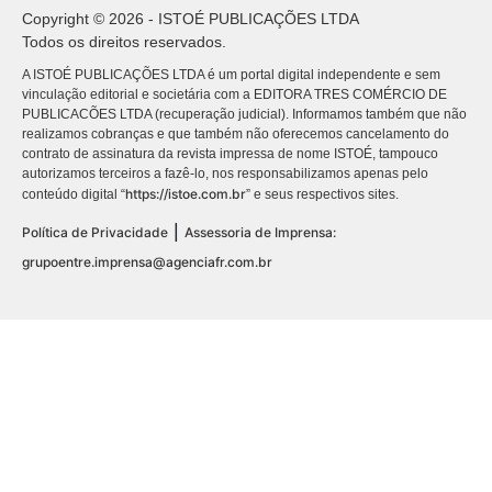
Copyright © 2026 - ISTOÉ PUBLICAÇÕES LTDA
Todos os direitos reservados.
A ISTOÉ PUBLICAÇÕES LTDA é um portal digital independente e sem
vinculação editorial e societária com a EDITORA TRES COMÉRCIO DE
PUBLICACÕES LTDA (recuperação judicial). Informamos também que não
realizamos cobranças e que também não oferecemos cancelamento do
contrato de assinatura da revista impressa de nome ISTOÉ, tampouco
autorizamos terceiros a fazê-lo, nos responsabilizamos apenas pelo
https://istoe.com.br
conteúdo digital “
” e seus respectivos sites.
|
Política de Privacidade
Assessoria de Imprensa:
grupoentre.imprensa@agenciafr.com.br