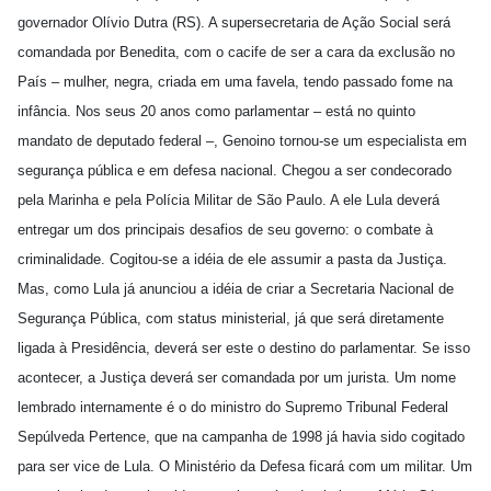
governador Olívio Dutra (RS). A supersecretaria de Ação Social será
comandada por Benedita, com o cacife de ser a cara da exclusão no
País – mulher, negra, criada em uma favela, tendo passado fome na
infância. Nos seus 20 anos como parlamentar – está no quinto
mandato de deputado federal –, Genoino tornou-se um especialista em
segurança pública e em defesa nacional. Chegou a ser condecorado
pela Marinha e pela Polícia Militar de São Paulo. A ele Lula deverá
entregar um dos principais desafios de seu governo: o combate à
criminalidade. Cogitou-se a idéia de ele assumir a pasta da Justiça.
Mas, como Lula já anunciou a idéia de criar a Secretaria Nacional de
Segurança Pública, com status ministerial, já que será diretamente
ligada à Presidência, deverá ser este o destino do parlamentar. Se isso
acontecer, a Justiça deverá ser comandada por um jurista. Um nome
lembrado internamente é o do ministro do Supremo Tribunal Federal
Sepúlveda Pertence, que na campanha de 1998 já havia sido cogitado
para ser vice de Lula. O Ministério da Defesa ficará com um militar. Um