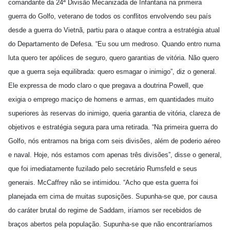
comandante da 24ª Divisão Mecanizada de Infantaria na primeira
guerra do Golfo, veterano de todos os conflitos envolvendo seu país
desde a guerra do Vietnã, partiu para o ataque contra a estratégia atual
do Departamento de Defesa. “Eu sou um medroso. Quando entro numa
luta quero ter apólices de seguro, quero garantias de vitória. Não quero
que a guerra seja equilibrada: quero esmagar o inimigo”, diz o general.
Ele expressa de modo claro o que pregava a doutrina Powell, que
exigia o emprego maciço de homens e armas, em quantidades muito
superiores às reservas do inimigo, queria garantia de vitória, clareza de
objetivos e estratégia segura para uma retirada. “Na primeira guerra do
Golfo, nós entramos na briga com seis divisões, além de poderio aéreo
e naval. Hoje, nós estamos com apenas três divisões”, disse o general,
que foi imediatamente fuzilado pelo secretário Rumsfeld e seus
generais. McCaffrey não se intimidou. “Acho que esta guerra foi
planejada em cima de muitas suposições. Supunha-se que, por causa
do caráter brutal do regime de Saddam, iríamos ser recebidos de
braços abertos pela população. Supunha-se que não encontraríamos