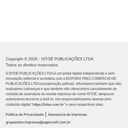
Copyright © 2026 - ISTOÉ PUBLICAÇÕES LTDA
Todos os direitos reservados.
A ISTOÉ PUBLICAÇÕES LTDA é um portal digital independente e sem
vinculação editorial e societária com a EDITORA TRES COMÉRCIO DE
PUBLICACÕES LTDA (recuperação judicial). Informamos também que não
realizamos cobranças e que também não oferecemos cancelamento do
contrato de assinatura da revista impressa de nome ISTOÉ, tampouco
autorizamos terceiros a fazê-lo, nos responsabilizamos apenas pelo
https://istoe.com.br
conteúdo digital “
” e seus respectivos sites.
|
Política de Privacidade
Assessoria de Imprensa:
grupoentre.imprensa@agenciafr.com.br