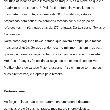
doutrina afundar na areia movediça do Iraque. Mas a prova de que ele
já admite o erro é que a 4ª Divisão de Infantaria Mecanizada, a
mais hi-tech dos EUA, com mais de 30 mil soldados, está se
preparando para pousar no aeroporto tomado por outro grupo de
reforços, os mil pára-quedistas da 173ª brigada. Da Louisiana, Texas e
Carolina do
Norte estão seguindo novas hordas, que devem compor, pelo menos,
mais uma divisão. Só que vai demorar no mínimo mais um mês para
que os primeiros a chegar tenham condições de entrar em combate.
Até lá, os fedayin vão continuar seguindo a máxima do conde Von
Moltke (chefe do Estado-Maior prussiano): “Se o inimigo tem apenas
duas alternativas, ele optará pela terceira.”
Bioterrorismo
As forças aliadas não encontraram nenhum arsenal de armas
químicas e biológicas no Iraque, mas para o microbiologista