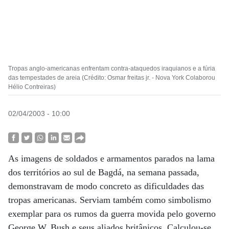
Tropas anglo-americanas enfrentam contra-ataquedos iraquianos e a fúria
das tempestades de areia (Crédito: Osmar freitas jr. - Nova York Colaborou
Hélio Contreiras)
02/04/2003 - 10:00
As imagens de soldados e armamentos parados na lama
dos territórios ao sul de Bagdá, na semana passada,
demonstravam de modo concreto as dificuldades das
tropas americanas. Serviam também como simbolismo
exemplar para os rumos da guerra movida pelo governo
George W. Bush e seus aliados britânicos. Calculou-se,