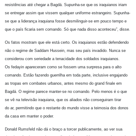
resistências até chegar a Bagdá. Supunha-se que os iraquianos iriam
se entregar assim que vissem qualquer uniforme estrangeiro. Supunha-
se que a liderança iraquiana fosse desmilinguir-se em pouco tempo e
que o país ficaria sem comando. Só que nada disso aconteceu”, disse.
Os fatos mostram que ele está certo. Os iraquianos estão defendendo
não o regime de Saddam Hussein, mas seu país invadido. Nunca se
considerou com seriedade a tenacidade dos soldados iraquianos.
Os fedayin apareceram como se fossem uma surpresa para o alto
comando. Estão fazendo guerrilha em toda parte, inclusive engajando
as tropas em combates urbanos, antes mesmo do grand finale em
Bagdá. O regime parece manter-se no comando. Pelo menos é o que
se vê na televisão iraquiana, que os aliados não conseguiram tirar
do ar, permitindo que o restante do mundo visse a teimosia dos donos
da casa em manter o poder.
Donald Rumsfeld não dá o braço a torcer publicamente, ao ver sua