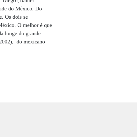
o Diego (Daniel
dade do México. Do
e. Os dois se
éxico. O melhor é que
da longe do grande
 (2002), do mexicano