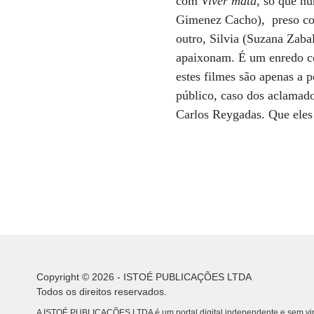
com
Viver mata
, só que n
Gimenez Cacho), preso co
outro, Silvia (Suzana Zaba
apaixonam. É um enredo 
estes filmes são apenas a 
público, caso dos aclamad
Carlos Reygadas. Que eles
Copyright © 2026 - ISTOÉ PUBLICAÇÕES LTDA
Todos os direitos reservados.
A ISTOÉ PUBLICAÇÕES LTDA é um portal digital independente e sem vin