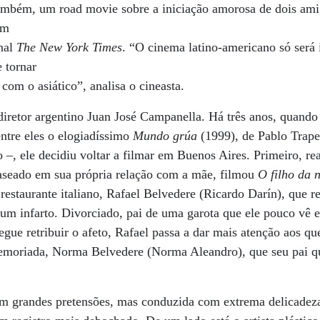
mbém, um road movie sobre a iniciação amorosa de dois ami
im
nal
The New York Times
. “O cinema latino-americano só será 
 tornar
om o asiático”, analisa o cineasta.
iretor argentino Juan José Campanella. Há três anos, quando 
ntre eles o elogiadíssimo
Mundo grúa
(1999), de Pablo Trape
 –, ele decidiu voltar a filmar em Buenos Aires. Primeiro, re
aseado em sua própria relação com a mãe, filmou
O filho da 
estaurante italiano, Rafael Belvedere (Ricardo Darín), que re
 um infarto. Divorciado, pai de uma garota que ele pouco vê
gue retribuir o afeto, Rafael passa a dar mais atenção aos qu
moriada, Norma Belvedere (Norma Aleandro), que seu pai que
sem grandes pretensões, mas conduzida com extrema delicade