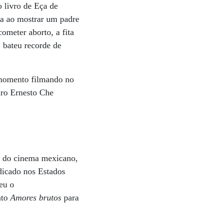
o livro de Eça de
ana ao mostrar um padre
ometer aborto, a fita
 bateu recorde de
o momento filmando no
iro Ernesto Che
e do cinema mexicano,
dicado nos Estados
eu o
nto
Amores brutos
para