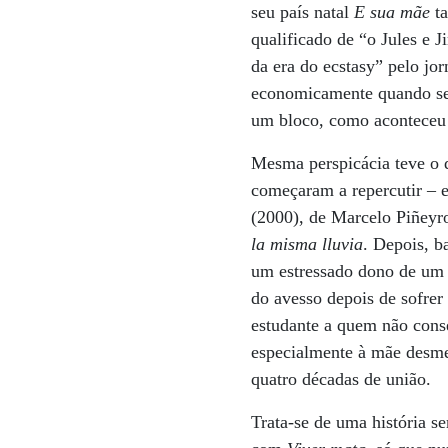
seu país natal
E sua mãe
ta
qualificado de “o Jules e J
da era do ecstasy” pelo jor
economicamente quando se
um bloco, como aconteceu c
Mesma perspicácia teve o d
começaram a repercutir – e
(2000), de Marcelo Piñeyro
la misma lluvia
. Depois, b
um estressado dono de um r
do avesso depois de sofrer
estudante a quem não conse
especialmente à mãe desme
quatro décadas de união.
Trata-se de uma história 