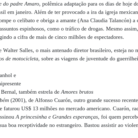
e do padre Amaro
, polêmica adaptação para os dias de hoje d
asil em janeiro. Além de ter provocado a ira da igreja mexic
ompe o celibato e obriga a amante (Ana Claudia Talancón) a c
assuntos espinhosos, como o tráfico de drogas. Mesmo assim,
ngindo a cifra de mais de cinco milhões de espectadores.
e Walter Salles, o mais antenado diretor brasileiro, esteja n
os de motocicleta,
sobre as viagens de juventude do guerrilhe
anhol e
nipresente
 Bernal, também estrela de
Amores brutos
mbém
(2001), de Alfonso Cuarón, outro grande sucesso recent
e faturou US$ 13 milhões no mercado americano. Cuarón, ra
assinou
A princesinha e Grandes esperanças
, foi quem perceb
sua boa receptividade no estrangeiro. Bastou assistir ao viole