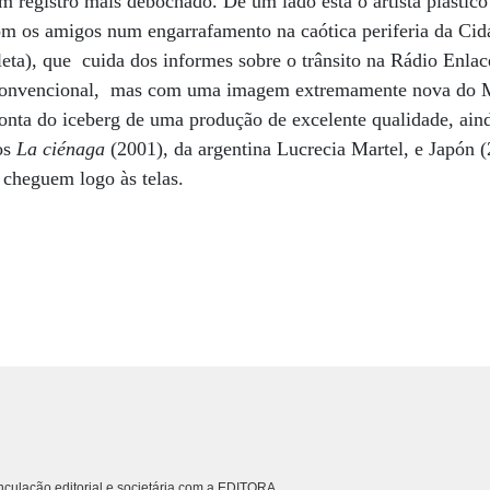
um registro mais debochado. De um lado está o artista plástic
m os amigos num engarrafamento na caótica periferia da Ci
leta), que cuida dos informes sobre o trânsito na Rádio Enlac
convencional, mas com uma imagem extremamente nova do M
ponta do iceberg de uma produção de excelente qualidade, ain
os
La ciénaga
(2001), da argentina Lucrecia Martel, e Japón
 cheguem logo às telas.
culação editorial e societária com a EDITORA