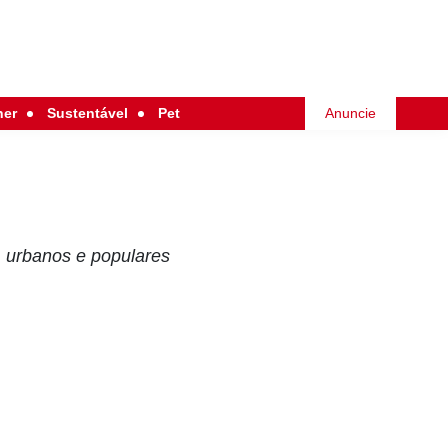
her
Sustentável
Pet
Anuncie
s, urbanos e populares