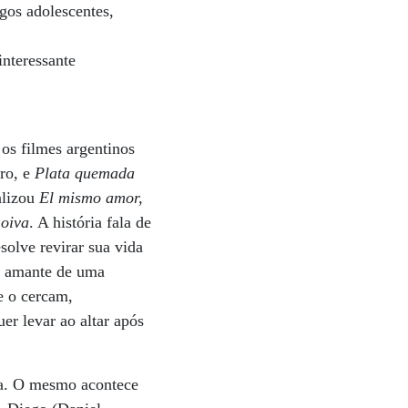
gos adolescentes,
interessante
os filmes argentinos
ro, e
Plata quemada
alizou
El mismo amor,
noiva
. A história fala de
solve revirar sua vida
 e amante de uma
e o cercam,
r levar ao altar após
za. O mesmo acontece