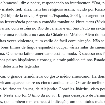
e brancos”, diz o padre, respondendo ao interlocutor. “Ora, p
irritado fiel, aliás, nem tão religioso assim, vivido por Ric
(El hijo de la novia, Argentina/Espanha, 2001), do argentin
ma irreverência pontua a comédia romântica
Viver mata
(Vivir
rria, com estréia no Rio de Janeiro e em São Paulo na sexta-
tico e uma radialista no caos da Cidade do México. Além do 
itas vezes violentos, num estilo de fácil comunicação. Não se
s bons filmes de língua espanhola ocupar várias salas de cin
na. O cinema latino-americano está na moda. É sucesso nos f
nos países hispânicos e consegue atrair público até nos Estad
, detestam ler legendas.
ar, o grande termômetro do gosto médio americano. Há dois
ricano aparece entre os cinco candidatos ao Oscar de melhor
o foi
Amores brutos
, de Alejandro González Iñárritu, visto p
s. Neste ano foi
O filho da noiva
. E, para desespero de Ferna
s
, que também tem chances à indicação, um dos títulos mais