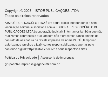
Copyright © 2026 - ISTOÉ PUBLICAÇÕES LTDA
Todos os direitos reservados.
A ISTOÉ PUBLICAÇÕES LTDA é um portal digital independente e sem
vinculação editorial e societária com a EDITORA TRES COMÉRCIO DE
PUBLICACÕES LTDA (recuperação judicial). Informamos também que não
realizamos cobranças e que também não oferecemos cancelamento do
contrato de assinatura da revista impressa de nome ISTOÉ, tampouco
autorizamos terceiros a fazê-lo, nos responsabilizamos apenas pelo
https://istoe.com.br
conteúdo digital “
” e seus respectivos sites.
|
Política de Privacidade
Assessoria de Imprensa:
grupoentre.imprensa@agenciafr.com.br