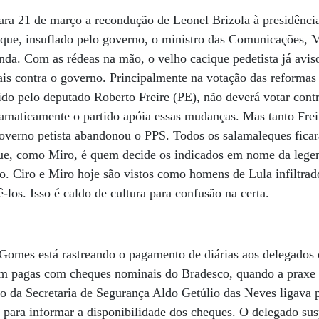
ara 21 de março a recondução de Leonel Brizola à presidênc
 que, insuflado pelo governo, o ministro das Comunicações, M
nda. Com as rédeas na mão, o velho cacique pedetista já avi
ais contra o governo. Principalmente na votação das reformas 
idido pelo deputado Roberto Freire (PE), não deverá votar con
amaticamente o partido apóia essas mudanças. Mas tanto Frei
governo petista abandonou o PPS. Todos os salamaleques fica
ue, como Miro, é quem decide os indicados em nome da legen
. Ciro e Miro hoje são vistos como homens de Lula infiltrado
ê-los. Isso é caldo de cultura para confusão na certa.
Gomes está rastreando o pagamento de diárias aos delegados
ram pagas com cheques nominais do Bradesco, quando a praxe 
io da Secretaria de Segurança Aldo Getúlio das Neves ligava p
 para informar a disponibilidade dos cheques. O delegado susp