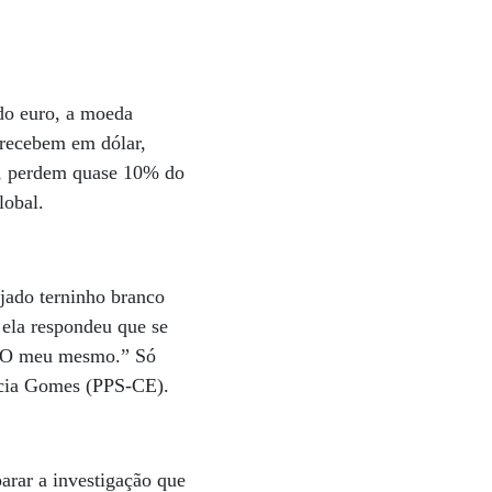
do euro, a moeda
o recebem em dólar,
a, perdem quase 10% do
lobal.
jado terninho branco
ela respondeu que se
u: “O meu mesmo.” Só
rícia Gomes (PPS-CE).
parar a investigação que