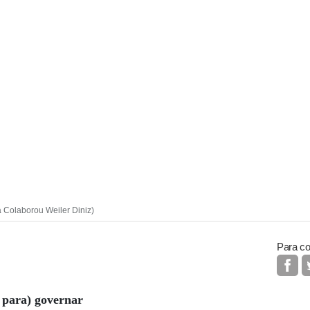
ia Colaborou Weiler Diniz)
Para co
r para) governar