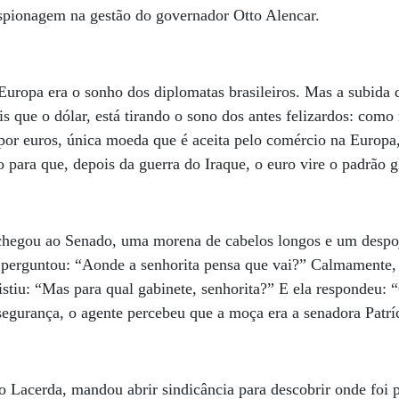
espionagem na gestão do governador Otto Alencar.
Europa era o sonho dos diplomatas brasileiros. Mas a subida 
is que o dólar, está tirando o sono dos antes felizardos: com
 por euros, única moeda que é aceita pelo comércio na Europ
 para que, depois da guerra do Iraque, o euro vire o padrão g
 chegou ao Senado, uma morena de cabelos longos e um despo
 perguntou: “Aonde a senhorita pensa que vai?” Calmamente, 
nsistiu: “Mas para qual gabinete, senhorita?” E ela responde
 segurança, o agente percebeu que a moça era a senadora Pat
lo Lacerda, mandou abrir sindicância para descobrir onde foi 