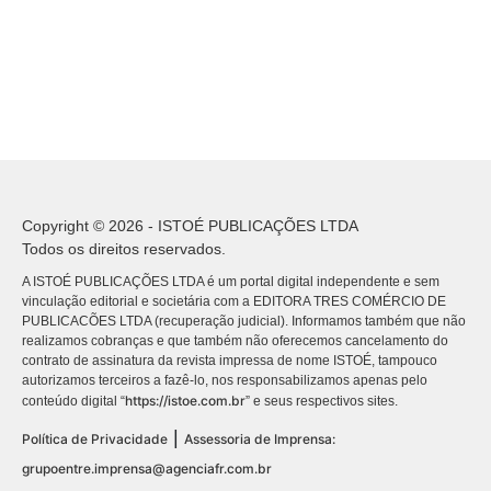
Copyright © 2026 - ISTOÉ PUBLICAÇÕES LTDA
Todos os direitos reservados.
A ISTOÉ PUBLICAÇÕES LTDA é um portal digital independente e sem
vinculação editorial e societária com a EDITORA TRES COMÉRCIO DE
PUBLICACÕES LTDA (recuperação judicial). Informamos também que não
realizamos cobranças e que também não oferecemos cancelamento do
contrato de assinatura da revista impressa de nome ISTOÉ, tampouco
autorizamos terceiros a fazê-lo, nos responsabilizamos apenas pelo
https://istoe.com.br
conteúdo digital “
” e seus respectivos sites.
|
Política de Privacidade
Assessoria de Imprensa:
grupoentre.imprensa@agenciafr.com.br