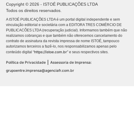
Copyright © 2026 - ISTOÉ PUBLICAÇÕES LTDA
Todos os direitos reservados.
A ISTOÉ PUBLICAÇÕES LTDA é um portal digital independente e sem
vinculação editorial e societária com a EDITORA TRES COMÉRCIO DE
PUBLICACÕES LTDA (recuperação judicial). Informamos também que não
realizamos cobranças e que também não oferecemos cancelamento do
contrato de assinatura da revista impressa de nome ISTOÉ, tampouco
autorizamos terceiros a fazê-lo, nos responsabilizamos apenas pelo
https://istoe.com.br
conteúdo digital “
” e seus respectivos sites.
|
Política de Privacidade
Assessoria de Imprensa:
grupoentre.imprensa@agenciafr.com.br