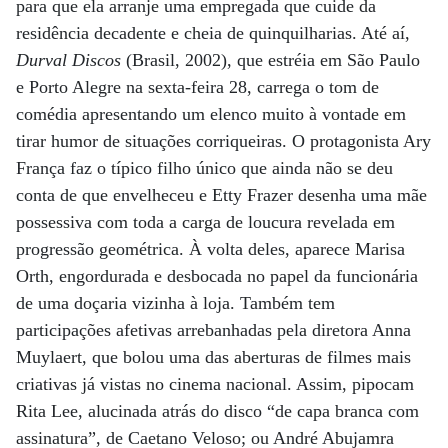
para que ela arranje uma empregada que cuide da
residência decadente e cheia de quinquilharias. Até aí,
Durval Discos
(Brasil, 2002), que estréia em São Paulo
e Porto Alegre na sexta-feira 28, carrega o tom de
comédia apresentando um elenco muito à vontade em
tirar humor de situações corriqueiras. O protagonista Ary
França faz o típico filho único que ainda não se deu
conta de que envelheceu e Etty Frazer desenha uma mãe
possessiva com toda a carga de loucura revelada em
progressão geométrica. À volta deles, aparece Marisa
Orth, engordurada e desbocada no papel da funcionária
de uma doçaria vizinha à loja. Também tem
participações afetivas arrebanhadas pela diretora Anna
Muylaert, que bolou uma das aberturas de filmes mais
criativas já vistas no cinema nacional. Assim, pipocam
Rita Lee, alucinada atrás do disco “de capa branca com
assinatura”, de Caetano Veloso; ou André Abujamra