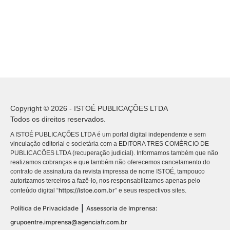
Copyright © 2026 - ISTOÉ PUBLICAÇÕES LTDA
Todos os direitos reservados.
A ISTOÉ PUBLICAÇÕES LTDA é um portal digital independente e sem
vinculação editorial e societária com a EDITORA TRES COMÉRCIO DE
PUBLICACÕES LTDA (recuperação judicial). Informamos também que não
realizamos cobranças e que também não oferecemos cancelamento do
contrato de assinatura da revista impressa de nome ISTOÉ, tampouco
autorizamos terceiros a fazê-lo, nos responsabilizamos apenas pelo
https://istoe.com.br
conteúdo digital “
” e seus respectivos sites.
|
Política de Privacidade
Assessoria de Imprensa:
grupoentre.imprensa@agenciafr.com.br