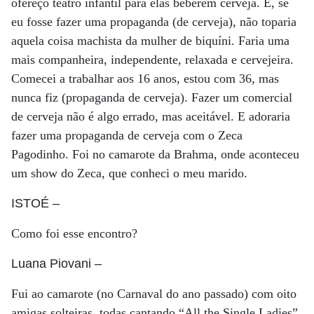
ofereço teatro infantil para elas beberem cerveja. E, se
eu fosse fazer uma propaganda (de cerveja), não toparia
aquela coisa machista da mulher de biquíni. Faria uma
mais companheira, independente, relaxada e cervejeira.
Comecei a trabalhar aos 16 anos, estou com 36, mas
nunca fiz (propaganda de cerveja). Fazer um comercial
de cerveja não é algo errado, mas aceitável. E adoraria
fazer uma propaganda de cerveja com o Zeca
Pagodinho. Foi no camarote da Brahma, onde aconteceu
um show do Zeca, que conheci o meu marido.
ISTOÉ
–
Como foi esse encontro?
Luana Piovani
–
Fui ao camarote (no Carnaval do ano passado) com oito
amigas solteiras, todas cantando “All the Single Ladies”