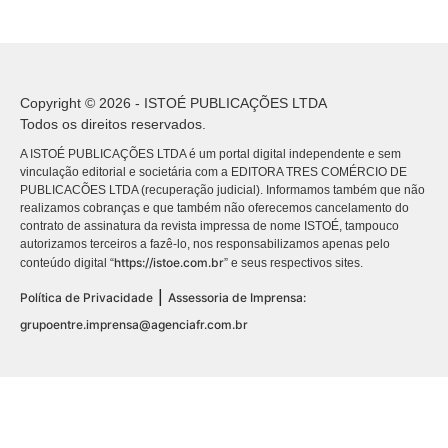
Copyright © 2026 - ISTOÉ PUBLICAÇÕES LTDA
Todos os direitos reservados.
A ISTOÉ PUBLICAÇÕES LTDA é um portal digital independente e sem
vinculação editorial e societária com a EDITORA TRES COMÉRCIO DE
PUBLICACÕES LTDA (recuperação judicial). Informamos também que não
realizamos cobranças e que também não oferecemos cancelamento do
contrato de assinatura da revista impressa de nome ISTOÉ, tampouco
autorizamos terceiros a fazê-lo, nos responsabilizamos apenas pelo
https://istoe.com.br
conteúdo digital “
” e seus respectivos sites.
|
Política de Privacidade
Assessoria de Imprensa:
grupoentre.imprensa@agenciafr.com.br