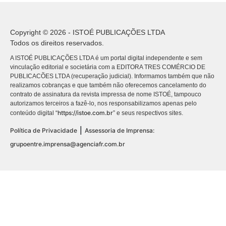
Copyright © 2026 - ISTOÉ PUBLICAÇÕES LTDA
Todos os direitos reservados.
A ISTOÉ PUBLICAÇÕES LTDA é um portal digital independente e sem
vinculação editorial e societária com a EDITORA TRES COMÉRCIO DE
PUBLICACÕES LTDA (recuperação judicial). Informamos também que não
realizamos cobranças e que também não oferecemos cancelamento do
contrato de assinatura da revista impressa de nome ISTOÉ, tampouco
autorizamos terceiros a fazê-lo, nos responsabilizamos apenas pelo
https://istoe.com.br
conteúdo digital “
” e seus respectivos sites.
|
Política de Privacidade
Assessoria de Imprensa:
grupoentre.imprensa@agenciafr.com.br