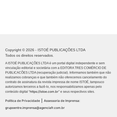
Copyright © 2026 - ISTOÉ PUBLICAÇÕES LTDA
Todos os direitos reservados.
A ISTOÉ PUBLICAÇÕES LTDA é um portal digital independente e sem
vinculação editorial e societária com a EDITORA TRES COMÉRCIO DE
PUBLICACÕES LTDA (recuperação judicial). Informamos também que não
realizamos cobranças e que também não oferecemos cancelamento do
contrato de assinatura da revista impressa de nome ISTOÉ, tampouco
autorizamos terceiros a fazê-lo, nos responsabilizamos apenas pelo
https://istoe.com.br
conteúdo digital “
” e seus respectivos sites.
|
Política de Privacidade
Assessoria de Imprensa:
grupoentre.imprensa@agenciafr.com.br