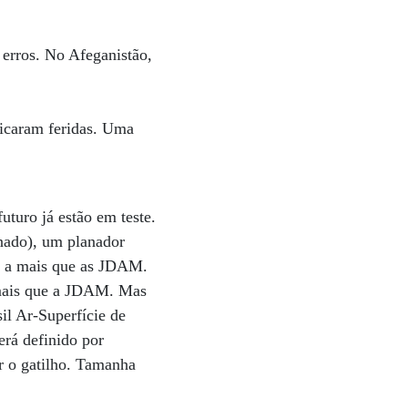
r erros. No Afeganistão,
ficaram feridas. Uma
futuro já estão em teste.
nado), um planador
co a mais que as JDAM.
s mais que a JDAM. Mas
il Ar-Superfície de
rá definido por
ar o gatilho. Tamanha