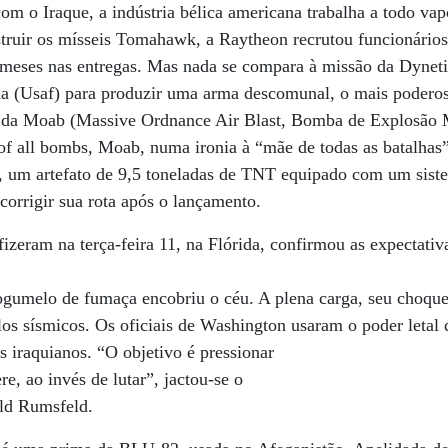
om o Iraque, a indústria bélica americana trabalha a todo vap
truir os mísseis Tomahawk, a Raytheon recrutou funcionários 
 meses nas entregas. Mas nada se compara à missão da Dyneti
a (Usaf) para produzir uma arma descomunal, o mais poderos
e da Moab (Massive Ordnance Air Blast, Bomba de Explosão 
of all bombs, Moab, numa ironia à “mãe de todas as batalhas
 um artefato de 9,5 toneladas de TNT equipado com um sist
corrigir sua rota após o lançamento.
fizeram na terça-feira 11, na Flórida, confirmou as expectati
ogumelo de fumaça encobriu o céu. A plena carga, seu choque
los sísmicos. Os oficiais de Washington usaram o poder letal
 iraquianos. “O objetivo é pressionar
e, ao invés de lutar”, jactou-se o
ald Rumsfeld.