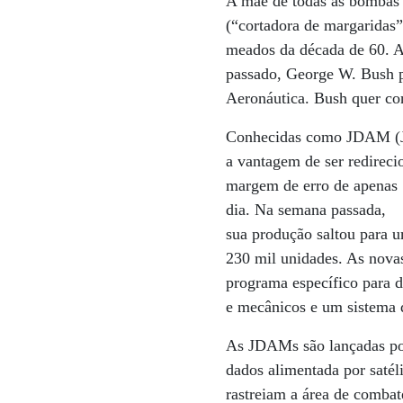
A mãe de todas as bombas 
(“cortadora de margaridas”
meados da década de 60. A
passado, George W. Bush p
Aeronáutica. Bush quer con
Conhecidas como JDAM (Joi
a vantagem de ser redirec
margem de erro de apenas 1
dia. Na semana passada,
sua produção saltou para
230 mil unidades. As nov
programa específico para d
e mecânicos e um sistema q
As JDAMs são lançadas por 
dados alimentada por satél
rastreiam a área de combat