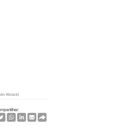
ulio Wiziack)
mpartilhar: