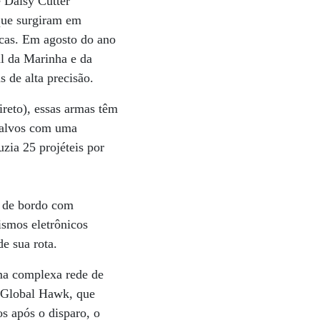
 Daisy Cutter
 que surgiram em
cas. Em agosto do ano
al da Marinha e da
 de alta precisão.
reto), essas armas têm
m alvos com uma
zia 25 projéteis por
r de bordo com
ismos eletrônicos
e sua rota.
uma complexa rede de
o Global Hawk, que
s após o disparo, o