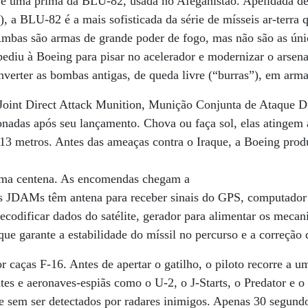
é uma prima da BLU-82, usada no Afeganistão. Apelidada de
), a BLU-82 é a mais sofisticada da série de mísseis ar-terra
mbas são armas de grande poder de fogo, mas não são as úni
ediu à Boeing para pisar no acelerador e modernizar o arsen
verter as bombas antigas, de queda livre (“burras”), em armas
nt Direct Attack Munition, Munição Conjunta de Ataque Di
ionadas após seu lançamento. Chova ou faça sol, elas atinge
3 metros. Antes das ameaças contra o Iraque, a Boeing produ
 uma centena. As encomendas chegam a
as JDAMs têm antena para receber sinais do GPS, computado
ecodificar dados do satélite, gerador para alimentar os mecan
ue garante a estabilidade do míssil no percurso e a correção d
caças F-16. Antes de apertar o gatilho, o piloto recorre a 
ites e aeronaves-espiãs como o U-2, o J-Starts, o Predator e 
e sem ser detectados por radares inimigos. Apenas 30 segundo