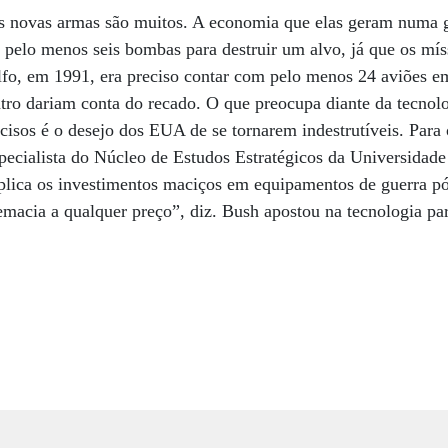
s novas armas são muitos. A economia que elas geram numa g
r pelo menos seis bombas para destruir um alvo, já que os mís
lfo, em 1991, era preciso contar com pelo menos 24 aviões
uatro dariam conta do recado. O que preocupa diante da tecnolo
ecisos é o desejo dos EUA de se tornarem indestrutíveis. Para
specialista do Núcleo de Estudos Estratégicos da Universidad
xplica os investimentos maciços em equipamentos de guerra p
macia a qualquer preço”, diz. Bush apostou na tecnologia par