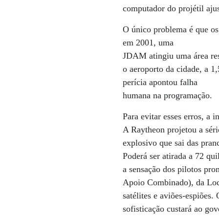
computador do projétil aj
O único problema é que os s
em 2001, uma
JDAM atingiu uma área res
o aeroporto da cidade, a 1
perícia apontou falha
humana na programação.
Para evitar esses erros, a 
A Raytheon projetou a sé
explosivo que sai das pra
Poderá ser atirada a 72 q
a sensação dos pilotos pro
Apoio Combinado), da Lock
satélites e aviões-espiões.
sofisticação custará ao g