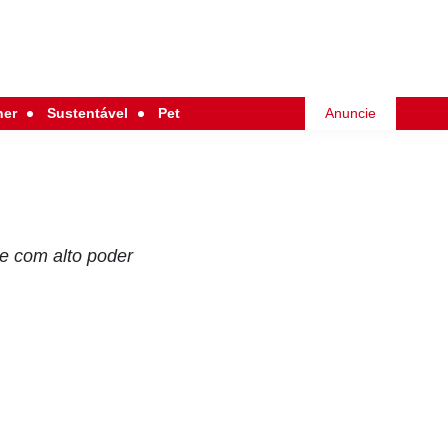
her
Sustentável
Pet
Anuncie
e com alto poder