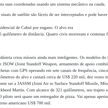
usta suas coordenadas usando um sistema mecânico na cauda.
inais de satélite são fáceis de ser interceptados e pode have
idencial de Cabul por engano. O alvo era
,5 quilômetro de distância. Quatro civis morreram e centenas 
indústria criou mísseis ainda mais inteligentes. Os modelos do 
rie JSOW (Joint Standoff Weapon, armamento de apoio combi
nchetas com GPS operando em sete canais de frequência, cin
uilômetros do alvo e custará cerca de US$ 220 mil, dez veze
mete ser a JASSM (Joint Air to Surface Standoff Missile, Míss
heed Martin. Com alcance de 321 quilômetros, seu trajeto se
 O piloto será quase um entregador de pizza. Vai apenas apert
overno americano US$ 700 mil.