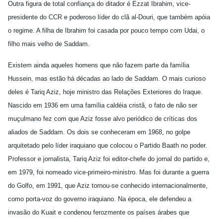
Outra figura de total confiança do ditador é Ezzat Ibrahim, vice-
presidente do CCR e poderoso líder do clã al-Douri, que também apóia
o regime. A filha de Ibrahim foi casada por pouco tempo com Udai, o
filho mais velho de Saddam.
Existem ainda aqueles homens que não fazem parte da família
Hussein, mas estão há décadas ao lado de Saddam. O mais curioso
deles é Tariq Aziz, hoje ministro das Relações Exteriores do Iraque.
Nascido em 1936 em uma família caldéia cristã, o fato de não ser
muçulmano fez com que Aziz fosse alvo periódico de críticas dos
aliados de Saddam. Os dois se conheceram em 1968, no golpe
arquitetado pelo líder iraquiano que colocou o Partido Baath no poder.
Professor e jornalista, Tariq Aziz foi editor-chefe do jornal do partido e,
em 1979, foi nomeado vice-primeiro-ministro. Mas foi durante a guerra
do Golfo, em 1991, que Aziz tornou-se conhecido internacionalmente,
como porta-voz do governo iraquiano. Na época, ele defendeu a
invasão do Kuait e condenou ferozmente os países árabes que