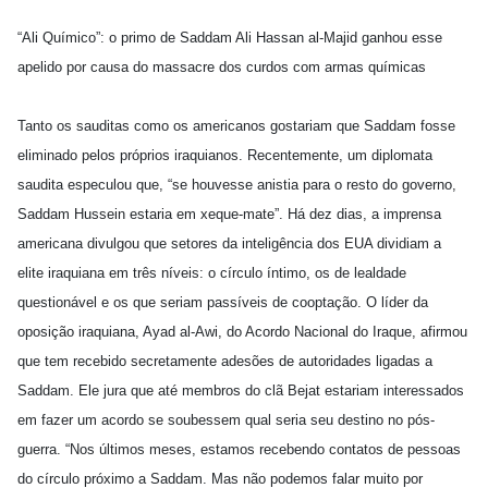
“Ali Químico”: o primo de Saddam Ali Hassan al-Majid ganhou esse
apelido por causa do massacre dos curdos com armas químicas
Tanto os sauditas como os americanos gostariam que Saddam fosse
eliminado pelos próprios iraquianos. Recentemente, um diplomata
saudita especulou que, “se houvesse anistia para o resto do governo,
Saddam Hussein estaria em xeque-mate”. Há dez dias, a imprensa
americana divulgou que setores da inteligência dos EUA dividiam a
elite iraquiana em três níveis: o círculo íntimo, os de lealdade
questionável e os que seriam passíveis de cooptação. O líder da
oposição iraquiana, Ayad al-Awi, do Acordo Nacional do Iraque, afirmou
que tem recebido secretamente adesões de autoridades ligadas a
Saddam. Ele jura que até membros do clã Bejat estariam interessados
em fazer um acordo se soubessem qual seria seu destino no pós-
guerra. “Nos últimos meses, estamos recebendo contatos de pessoas
do círculo próximo a Saddam. Mas não podemos falar muito por