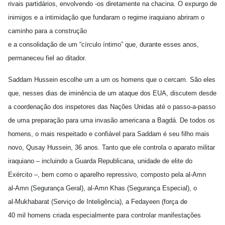
rivais partidários, envolvendo -os diretamente na chacina. O expurgo de
inimigos e a intimidação que fundaram o regime iraquiano abriram o
caminho para a construção
e a consolidação de um “círculo íntimo” que, durante esses anos,
permaneceu fiel ao ditador.
Saddam Hussein escolhe um a um os homens que o cercam. São eles
que, nesses dias de iminência de um ataque dos EUA, discutem desde
a coordenação dos inspetores das Nações Unidas até o passo-a-passo
de uma preparação para uma invasão americana a Bagdá. De todos os
homens, o mais respeitado e confiável para Saddam é seu filho mais
novo, Qusay Hussein, 36 anos. Tanto que ele controla o aparato militar
iraquiano – incluindo a Guarda Republicana, unidade de elite do
Exército –, bem como o aparelho repressivo, composto pela al-Amn
al-Amn (Segurança Geral), al-Amn Khas (Segurança Especial), o
al-Mukhabarat (Serviço de Inteligência), a Fedayeen (força de
40 mil homens criada especialmente para controlar manifestações