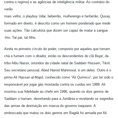
contra o regime) e as agências de inteligência militar. Ao contrário do
varão
mais velho, o playboy Udai, beberrão, mulherengo e fanfarrão, Qusay,
formado em direito, é descrito como um homem ponderado que mede
suas ações. Tão calculista que dizem ser capaz de matar a sangue
-frio. Tal pai, tal filho.
Ainda no primeiro círculo do poder, composto por aqueles que tomam
chá e fumam com o ditador, estão os descendentes do clã Bejat, da
tribo Albu Nassir, oriundos da cidade natal de Saddam Hussein, Tikrit.
Seu secretário pessoal, Abed Hamid Mahmoud, é um deles. Outro é o
primo Ali Hassan al-Majid, conhecido como “Ali Químico”, por ter sido o
responsável por jogar gás mostarda contra os curdos em 1988. Ali
mostrou sua fidelidade ao chefe em 1996, quando os dois genros de
Saddam o traíram, desertando para a Jordânia e revelando os segredos
das armas de destruição em massa do governo iraquiano. A
emboscada que matou os dois genros em Bagdá foi armada por Ali.