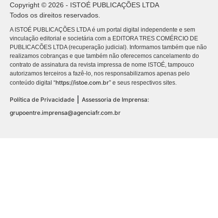
Copyright © 2026 - ISTOÉ PUBLICAÇÕES LTDA
Todos os direitos reservados.
A ISTOÉ PUBLICAÇÕES LTDA é um portal digital independente e sem
vinculação editorial e societária com a EDITORA TRES COMÉRCIO DE
PUBLICACÕES LTDA (recuperação judicial). Informamos também que não
realizamos cobranças e que também não oferecemos cancelamento do
contrato de assinatura da revista impressa de nome ISTOÉ, tampouco
autorizamos terceiros a fazê-lo, nos responsabilizamos apenas pelo
https://istoe.com.br
conteúdo digital “
” e seus respectivos sites.
|
Política de Privacidade
Assessoria de Imprensa:
grupoentre.imprensa@agenciafr.com.br