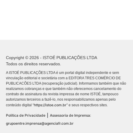
Copyright © 2026 - ISTOÉ PUBLICAÇÕES LTDA
Todos os direitos reservados.
A ISTOÉ PUBLICAÇÕES LTDA é um portal digital independente e sem
vinculação editorial e societária com a EDITORA TRES COMÉRCIO DE
PUBLICACÕES LTDA (recuperação judicial). Informamos também que não
realizamos cobranças e que também não oferecemos cancelamento do
contrato de assinatura da revista impressa de nome ISTOÉ, tampouco
autorizamos terceiros a fazê-lo, nos responsabilizamos apenas pelo
https://istoe.com.br
conteúdo digital “
” e seus respectivos sites.
|
Política de Privacidade
Assessoria de Imprensa:
grupoentre.imprensa@agenciafr.com.br