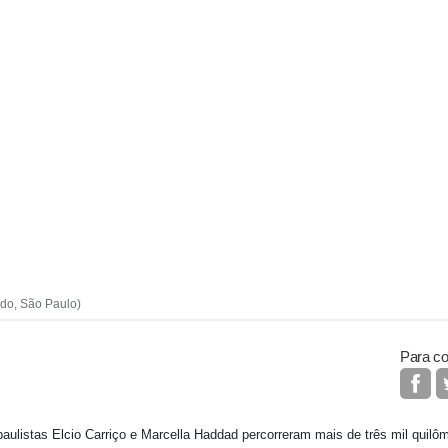
ado, São Paulo)
Para co
paulistas Elcio Carriço e Marcella Haddad percorreram mais de três mil quil