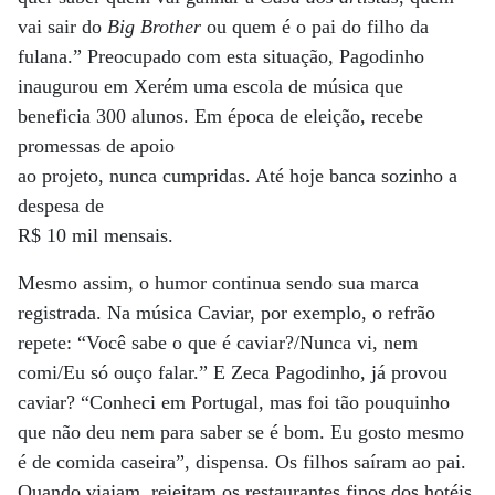
vai sair do
Big Brother
ou quem é o pai do filho da
fulana.” Preocupado com esta situação, Pagodinho
inaugurou em Xerém uma escola de música que
beneficia 300 alunos. Em época de eleição, recebe
promessas de apoio
ao projeto, nunca cumpridas. Até hoje banca sozinho a
despesa de
R$ 10 mil mensais.
Mesmo assim, o humor continua sendo sua marca
registrada. Na música Caviar, por exemplo, o refrão
repete: “Você sabe o que é caviar?/Nunca vi, nem
comi/Eu só ouço falar.” E Zeca Pagodinho, já provou
caviar? “Conheci em Portugal, mas foi tão pouquinho
que não deu nem para saber se é bom. Eu gosto mesmo
é de comida caseira”, dispensa. Os filhos saíram ao pai.
Quando viajam, rejeitam os restaurantes finos dos hotéis.