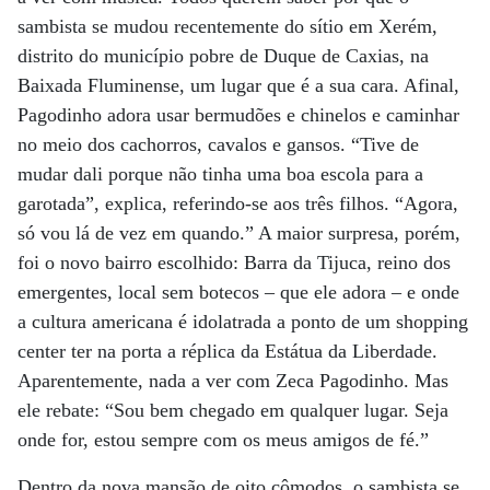
sambista se mudou recentemente do sítio em Xerém,
distrito do município pobre de Duque de Caxias, na
Baixada Fluminense, um lugar que é a sua cara. Afinal,
Pagodinho adora usar bermudões e chinelos e caminhar
no meio dos cachorros, cavalos e gansos. “Tive de
mudar dali porque não tinha uma boa escola para a
garotada”, explica, referindo-se aos três filhos. “Agora,
só vou lá de vez em quando.” A maior surpresa, porém,
foi o novo bairro escolhido: Barra da Tijuca, reino dos
emergentes, local sem botecos – que ele adora – e onde
a cultura americana é idolatrada a ponto de um shopping
center ter na porta a réplica da Estátua da Liberdade.
Aparentemente, nada a ver com Zeca Pagodinho. Mas
ele rebate: “Sou bem chegado em qualquer lugar. Seja
onde for, estou sempre com os meus amigos de fé.”
Dentro da nova mansão de oito cômodos, o sambista se