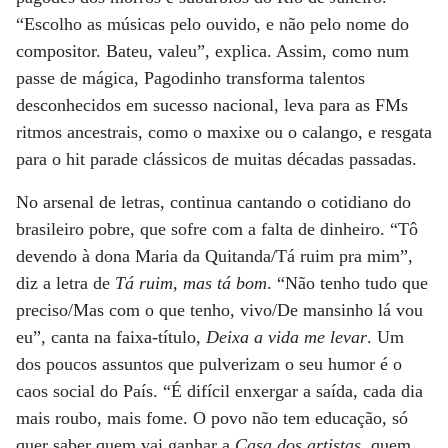
“Escolho as músicas pelo ouvido, e não pelo nome do
compositor. Bateu, valeu”, explica. Assim, como num
passe de mágica, Pagodinho transforma talentos
desconhecidos em sucesso nacional, leva para as FMs
ritmos ancestrais, como o maxixe ou o calango, e resgata
para o hit parade clássicos de muitas décadas passadas.
No arsenal de letras, continua cantando o cotidiano do
brasileiro pobre, que sofre com a falta de dinheiro. “Tô
devendo à dona Maria da Quitanda/Tá ruim pra mim”,
diz a letra de
Tá ruim, mas tá bom
. “Não tenho tudo que
preciso/Mas com o que tenho, vivo/De mansinho lá vou
eu”, canta na faixa-título,
Deixa a vida me levar
. Um
dos poucos assuntos que pulverizam o seu humor é o
caos social do País. “É difícil enxergar a saída, cada dia
mais roubo, mais fome. O povo não tem educação, só
quer saber quem vai ganhar a
Casa dos artistas
, quem