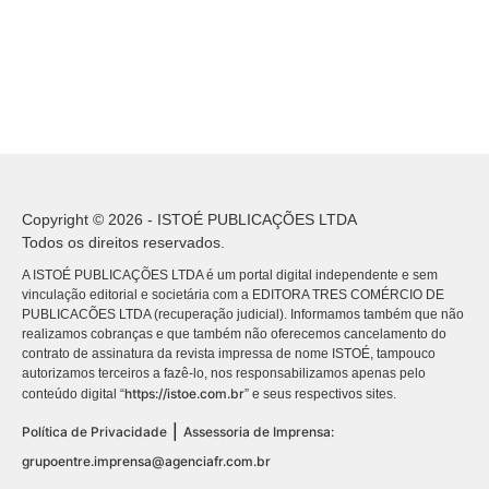
Copyright © 2026 - ISTOÉ PUBLICAÇÕES LTDA
Todos os direitos reservados.
A ISTOÉ PUBLICAÇÕES LTDA é um portal digital independente e sem
vinculação editorial e societária com a EDITORA TRES COMÉRCIO DE
PUBLICACÕES LTDA (recuperação judicial). Informamos também que não
realizamos cobranças e que também não oferecemos cancelamento do
contrato de assinatura da revista impressa de nome ISTOÉ, tampouco
autorizamos terceiros a fazê-lo, nos responsabilizamos apenas pelo
https://istoe.com.br
conteúdo digital “
” e seus respectivos sites.
|
Política de Privacidade
Assessoria de Imprensa:
grupoentre.imprensa@agenciafr.com.br