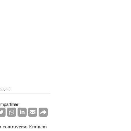
Chagas)
mpartilhar:
 o controverso Eminem