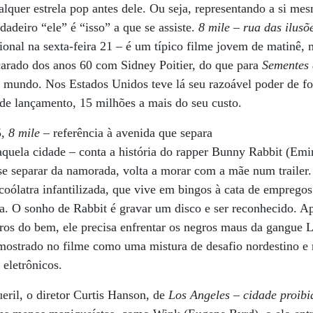
lquer estrela pop antes dele. Ou seja, representando a si m
adeiro “ele” é “isso” a que se assiste.
8 mile – rua das ilusõ
ional na sexta-feira 21 – é um típico filme jovem de matinê,
carado dos anos 60 com Sidney Poitier, do que para
Sementes 
ao mundo. Nos Estados Unidos teve lá seu razoável poder de 
de lançamento, 15 milhões a mais do seu custo.
5,
8 mile
– referência à avenida que separa
naquela cidade – conta a história do rapper Bunny Rabbit (Emi
 se separar da namorada, volta a morar com a mãe num trailer
coólatra infantilizada, que vive em bingos à cata de emprego
la. O sonho de Rabbit é gravar um disco e ser reconhecido. A
ros do bem, ele precisa enfrentar os negros maus da gangue 
ostrado no filme como uma mistura de desafio nordestino e r
eletrônicos.
ueril, o diretor Curtis Hanson, de
Los Angeles – cidade proibi