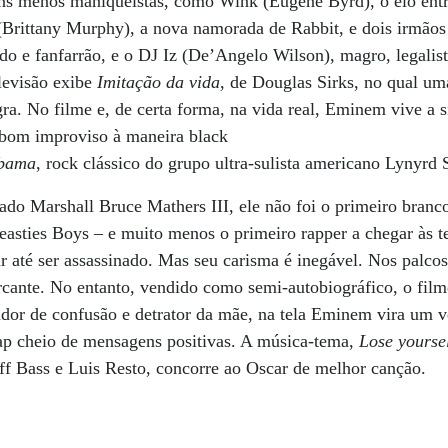
gens menos maniqueístas, como Wink (Eugene Byrd), o elo ent
(Brittany Murphy), a nova namorada de Rabbit, e dois irmãos 
o e fanfarrão, e o DJ Iz (De’Angelo Wilson), magro, legalis
levisão exibe
Imitação da vida
, de Douglas Sirks, no qual um
ra. No filme e, de certa forma, na vida real, Eminem vive a s
om improviso à maneira black
abama
, rock clássico do grupo ultra-sulista americano Lynyrd
do Marshall Bruce Mathers III, ele não foi o primeiro branco
asties Boys – e muito menos o primeiro rapper a chegar às tela
 até ser assassinado. Mas seu carisma é inegável. Nos palco
cante. No entanto, vendido como semi-autobiográfico, o film
dor de confusão e detrator da mãe, na tela Eminem vira um v
p cheio de mensagens positivas. A música-tema,
Lose yourse
ff Bass e Luis Resto, concorre ao Oscar de melhor canção.