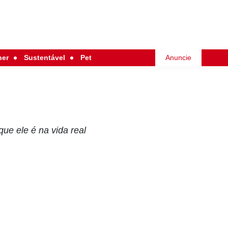
her
Sustentável
Pet
Anuncie
ue ele é na vida real