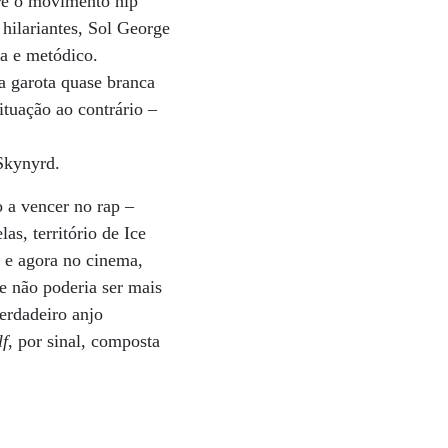
re o movimento hip
hilariantes, Sol George
ta e metódico.
a garota quase branca
ituação ao contrário –
 Skynyrd.
 a vencer no rap –
s, território de Ice
s e agora no cinema,
e não poderia ser mais
erdadeiro anjo
lf
, por sinal, composta