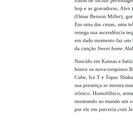
tratou de incluir persona
hop e as gravadoras, Alex 
(Omar Benson Miller), gord
Em uma das cenas, uma te
renega sua ascendência neg
em dado momento faz um b
da canção
Sweet home Al
Nascido em Kansas e batiza
houve os nova-iorquinos Be
Cube, Ice T e Tupac Shakur
sua presença se mostra mar
irônico. Homofóbico, arma
mostrando ao mundo um ra
por ele em parceria com Je