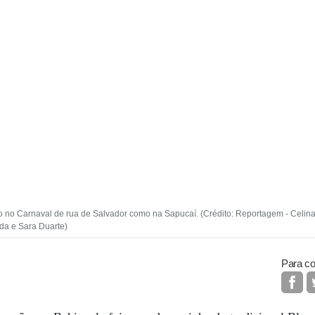
o no Carnaval de rua de Salvador como na Sapucaí. (Crédito: Reportagem - Celin
da e Sara Duarte)
Para co