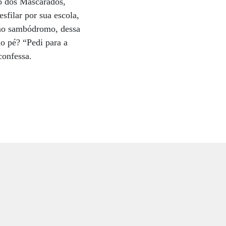
co dos Mascarados,
filar por sua escola,
 ao sambódromo, dessa
o pé? “Pedi para a
confessa.