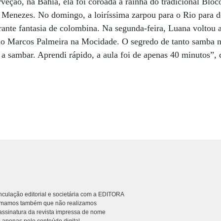
erveção, na Bahia, ela foi coroada a rainha do tradicional Blo
Menezes. No domingo, a loiríssima zarpou para o Rio para des
ante fantasia de colombina. Na segunda-feira, Luana voltou
ado Marcos Palmeira na Mocidade. O segredo de tanto samba n
a sambar. Aprendi rápido, a aula foi de apenas 40 minutos”, 
culação editorial e societária com a EDITORA
rmamos também que não realizamos
ssinatura da revista impressa de nome