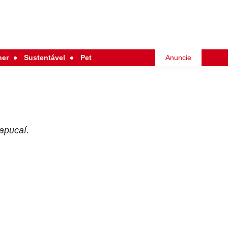
her
Sustentável
Pet
Anuncie
apucaí.