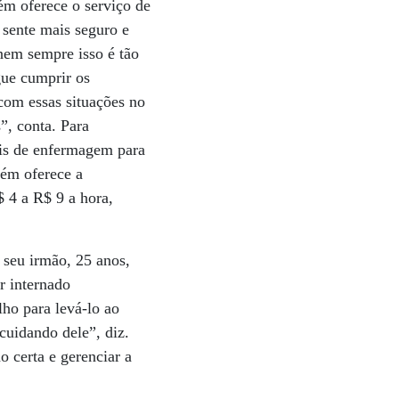
ém oferece o serviço de
 sente mais seguro e
 nem sempre isso é tão
gue cumprir os
com essas situações no
”, conta. Para
ais de enfermagem para
bém oferece a
$ 4 a R$ 9 a hora,
 seu irmão, 25 anos,
r internado
ho para levá-lo ao
 cuidando dele”, diz.
 certa e gerenciar a