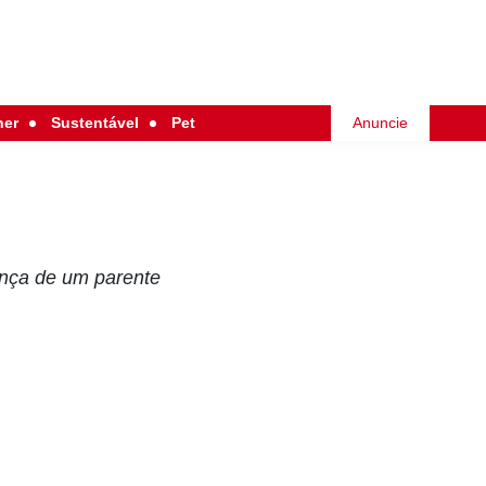
her
Sustentável
Pet
Anuncie
ença de um parente