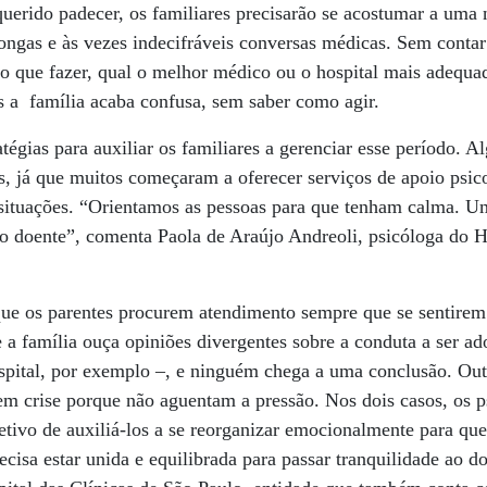
uerido padecer, os familiares precisarão se acostumar a uma 
longas e às vezes indecifráveis conversas médicas. Sem contar
o que fazer, qual o melhor médico ou o hospital mais adequa
s a família acaba confusa, sem saber como agir.
atégias para auxiliar os familiares a gerenciar esse período.
is, já que muitos começaram a oferecer serviços de apoio psic
s situações. “Orientamos as pessoas para que tenham calma. 
o doente”, comenta Paola de Araújo Andreoli, psicóloga do Hos
que os parentes procurem atendimento sempre que se sentirem
a família ouça opiniões divergentes sobre a conduta a ser ado
spital, por exemplo –, e ninguém chega a uma conclusão. Out
em crise porque não aguentam a pressão. Nos dois casos, os 
tivo de auxiliá-los a se reorganizar emocionalmente para qu
cisa estar unida e equilibrada para passar tranquilidade ao d