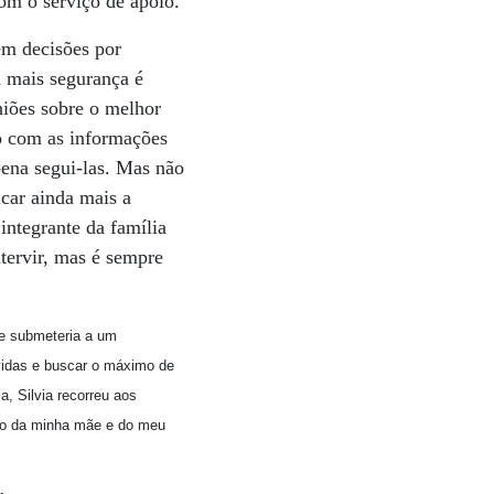
om o serviço de apoio.
mem decisões por
m mais segurança é
niões sobre o melhor
o com as informações
 pena segui-las. Mas não
car ainda mais a
integrante da família
tervir, mas é sempre
se submeteria a um
úvidas e buscar o máximo de
, Silvia recorreu aos
nho da minha mãe e do meu