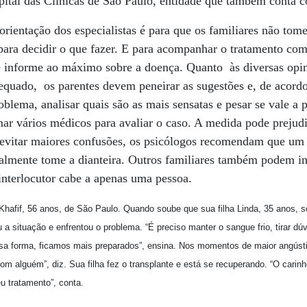
pital das Clínicas de São Paulo, entidade que também conta c
 orientação dos especialistas é para que os familiares não to
r para decidir o que fazer. E para acompanhar o tratamento co
se informe ao máximo sobre a doença. Quanto às diversas opi
equado, os parentes devem peneirar as sugestões e, de acord
oblema, analisar quais são as mais sensatas e pesar se vale a
ar vários médicos para avaliar o caso. A medida pode prejudi
 evitar maiores confusões, os psicólogos recomendam que um 
lmente tome a dianteira. Outros familiares também podem in
interlocutor cabe a apenas uma pessoa.
 Khafif, 56 anos, de São Paulo. Quando soube que sua filha Linda, 35 anos, 
u a situação e enfrentou o problema. “É preciso manter o sangue frio, tirar d
a forma, ficamos mais preparados”, ensina. Nos momentos de maior angústia
om alguém”, diz. Sua filha fez o transplante e está se recuperando. “O cari
 tratamento”, conta.