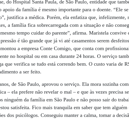
he, do Hospital Santa Paula, de São Paulo, entidade que tamb
o apoio da família é mesmo importante para o doente. “Ele se
o”, justifica a médica. Porém, ela enfatiza que, infelizmente,
es, a família fica sobrecarregada com a situação e não conse
 mesmo tempo cuidar do parente”, afirma. Maristela convive 
 pressão é tão grande que já vi até casamentos serem desfeitos
a montou a empresa Conte Comigo, que conta com profission
ente no hospital ou em casa durante 24 horas. O serviço tam
a que verifica se tudo está correndo bem. O custo varia de R
dimento a ser feito.
anos, de São Paulo, aprovou o serviço. Ela mora sozinha com
ca – ela prefere não revelar o mal – e que às vezes precisa se
 ninguém da família em São Paulo e não posso sair do trabal
estou satisfeita. Fico mais tranquila em saber que tem alguém
es dos psicólogos. Conseguiu manter a calma, tomar a decisão