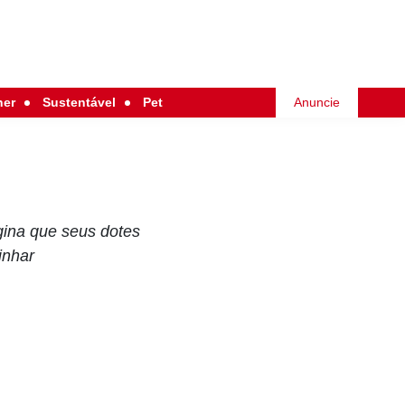
her
Sustentável
Pet
Anuncie
gina que seus dotes
inhar