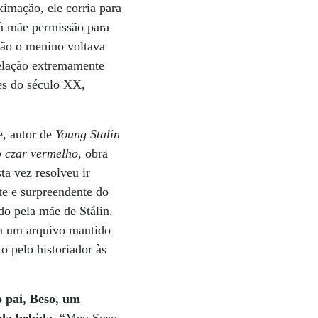
ximação, ele corria para
 à mãe permissão para
tão o menino voltava
relação extremamente
es do século XX,
e, autor de
Young Stalin
do czar vermelho
, obra
ta vez resolveu ir
te e surpreendente do
do pela mãe de Stálin.
m um arquivo mantido
o pelo historiador às
o pai, Beso, um