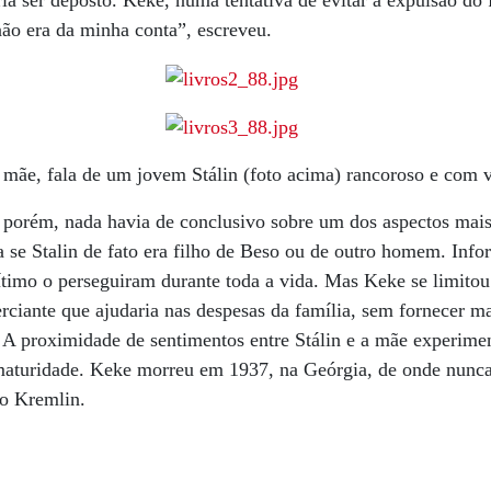
ia ser deposto. Keke, numa tentativa de evitar a expulsão do 
 não era da minha conta”, escreveu.
ãe, fala de um jovem Stálin (foto acima) rancoroso e com 
porém, nada havia de conclusivo sobre um dos aspectos mais
a se Stalin de fato era filho de Beso ou de outro homem. Inf
egítimo o perseguiram durante toda a vida. Mas Keke se limito
rciante que ajudaria nas despesas da família, sem fornecer ma
r. A proximidade de sentimentos entre Stálin e a mãe experime
 maturidade. Keke morreu em 1937, na Geórgia, de onde nunc
no Kremlin.