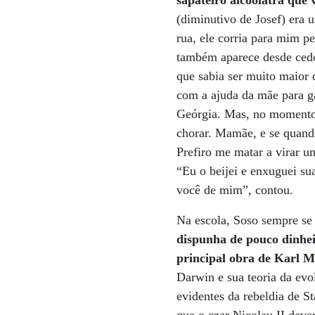
sapateiro alcoólatra que 
(diminutivo de Josef) era 
rua, ele corria para mim p
também aparece desde cedo
que sabia ser muito maior
com a ajuda da mãe para ga
Geórgia. Mas, no momento 
chorar. Mamãe, e se quando
Prefiro me matar a virar u
“Eu o beijei e enxuguei su
você de mim”, contou.
Na escola, Soso sempre se 
dispunha de pouco dinhei
principal obra de Karl 
Darwin e sua teoria da evo
evidentes da rebeldia de S