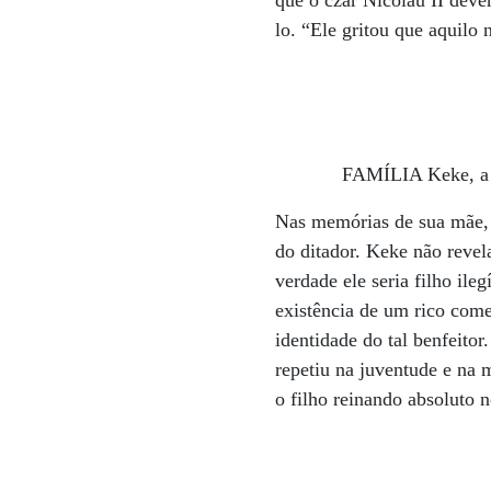
que o czar Nicolau II dever
lo. “Ele gritou que aquilo
FAMÍLIA Keke, a m
Nas memórias de sua mãe, 
do ditador. Keke não revel
verdade ele seria filho il
existência de um rico come
identidade do tal benfeito
repetiu na juventude e na
o filho reinando absoluto 