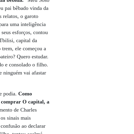
 da bebida.
“Meu Soso
eu pai bêbado vinda da
 relatos, o garoto
ara uma inteligência
 seus esforços, contou
ilisi, capital da
o trem, ele começou a
ateiro? Quero estudar.
o e consolado o filho.
e ninguém vai afastar
ue podia.
Como
 comprar O capital, a
ento de Charles
os sinais mais
 confusão ao declarar