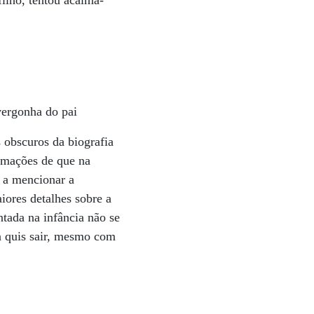
filho, tentou acalmá-
vergonha do pai
 obscuros da biografia
ormações de que na
u a mencionar a
iores detalhes sobre a
ntada na infância não se
a quis sair, mesmo com