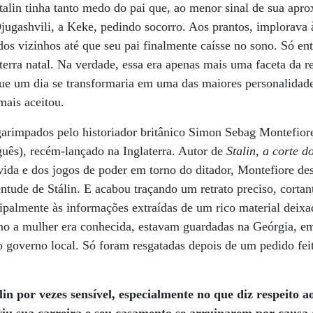
talin tinha tanto medo do pai que, ao menor sinal de sua apro
jugashvili, a Keke, pedindo socorro. Aos prantos, implorava
dos vizinhos até que seu pai finalmente caísse no sono. Só en
 terra natal. Na verdade, essa era apenas mais uma faceta da 
 que um dia se transformaria em uma das maiores personalidad
mais aceitou.
garimpados pelo historiador britânico Simon Sebag Montefior
uês), recém-lançado na Inglaterra. Autor de
Stalin, a corte 
vida e dos jogos de poder em torno do ditador, Montefiore des
entude de Stálin. E acabou traçando um retrato preciso, cortan
ncipalmente às informações extraídas de um rico material deixa
o a mulher era conhecida, estavam guardadas na Geórgia, e
lo governo local. Só foram resgatadas depois de um pedido feit
in por vezes sensível, especialmente no que diz respeito a