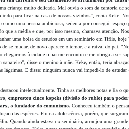
viu sua carreira e seu casamento se arruinarem por causa
uma criança muito delicada. Mal ouvia o som da cantoria de s
edindo para ficar na casa de nossos vizinhos”, conta Keke. Nos
 como uma pessoa ambiciosa, sedenta por conseguir espaço p
 do que a média e que, por isso mesmo, chamava atenção. Nos
nhar uma bolsa de estudos em um seminário em Tiflis, hoje Tb
de se mudar, de novo aparece o temor, e a raiva, do pai. “N
 chegarmos à cidade o pai me encontra e me obriga a ser sap
m sapateiro”, disse o menino à mãe. Keke, então, teria abraçad
as lágrimas. E disse: ninguém nunca vai impedi-lo de estudar 
destacou intelectualmente. Tinha as melhores notas e lia o q
ro, emprestou cinco kopeks (divisão do rublo) para poder
Marx, o fundador do comunismo.
Conheceu também o pensam
lução das espécies. Foi na adolescência, porém, que surgiram 
tálin. Quando ainda estava no seminário, arranjou uma grande