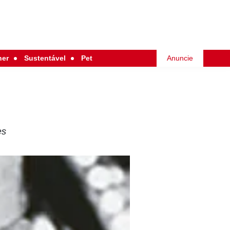
her
Sustentável
Pet
Anuncie
es