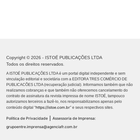
Copyright © 2026 - ISTOÉ PUBLICAÇÕES LTDA
Todos os direitos reservados.
A ISTOÉ PUBLICAÇÕES LTDA é um portal digital independente e sem
vinculação editorial e societária com a EDITORA TRES COMÉRCIO DE
PUBLICACÕES LTDA (recuperação judicial). Informamos também que não
realizamos cobranças e que também não oferecemos cancelamento do
contrato de assinatura da revista impressa de nome ISTOÉ, tampouco
autorizamos terceiros a fazê-lo, nos responsabilizamos apenas pelo
https://istoe.com.br
conteúdo digital “
” e seus respectivos sites.
|
Política de Privacidade
Assessoria de Imprensa:
grupoentre.imprensa@agenciafr.com.br